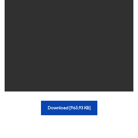
TRA CỨU VĂN BẢN
TRAO ĐỔI
Download [963,93 KB]