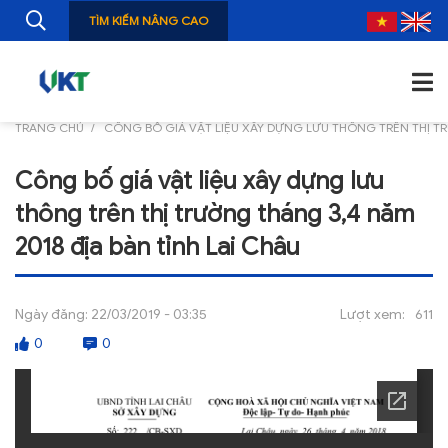
TÌM KIẾM NÂNG CAO
TRANG CHỦ
CÔNG BỐ GIÁ VẬT LIỆU XÂY DỰNG LƯU THÔNG TRÊN THỊ TR
TRANG CHỦ
Công bố giá vật liệu xây dựng lưu
GIỚI THIỆU
thông trên thị trường tháng 3,4 năm
TIN TỨC
2018 địa bàn tỉnh Lai Châu
NGHIÊN CỨU
Ngày đăng:
22/03/2019 - 03:35
Lượt xem:
611
ẤN PHẨM
0
0
ĐÀO TẠO, BỒI DƯỠNG
TƯ VẤN
THÔNG TIN CÔNG BỐ