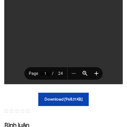
TRA CỨU VĂN BẢN
TRAO ĐỔI
Download [968,11 KB]
Bình luận