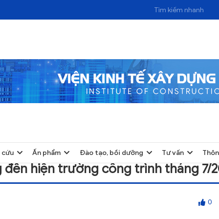
IỆN TRƯỜNG CÔNG TRÌNH THÁNG 7/2024
 cứu
Ấn phẩm
Đào tạo, bồi dưỡng
Tư vấn
Thôn
g đến hiện trường công trình tháng 7/
0