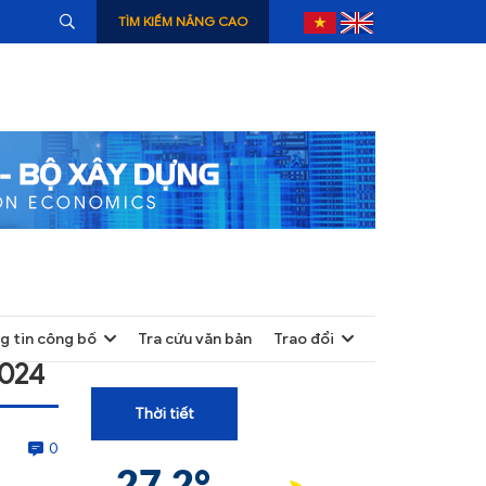
TÌM KIẾM NÂNG CAO
g tin công bố
Tra cứu văn bản
Trao đổi
+
2024
+
Thời tiết
+
0