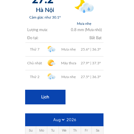
+
+
+
+
+
Lịch
2026
Su
Mo
Tu
We
Th
Fr
Sa