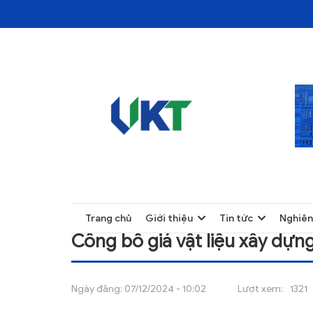
TRANG CHỦ
CÔNG BỐ GIÁ VẬT LIỆU XÂY DỰNG ĐẾN H
TRANG CHỦ
Trang chủ
Giới thiệu
Tin tức
Nghiên
GIỚI THIỆU
Công bố giá vật liệu xây dựn
TIN TỨC
NGHIÊN CỨU
Ngày đăng:
07/12/2024 - 10:02
Lượt xem:
1321