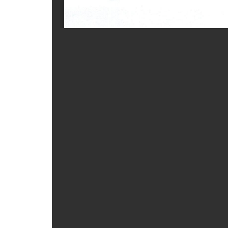
ẤN PHẨM
ĐÀO TẠO, BỒI DƯỠNG
TƯ VẤN
THÔNG TIN CÔNG BỐ
TRA CỨU VĂN BẢN
TRAO ĐỔI