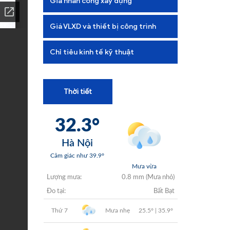
Giá nhân công xây dựng
+
+
Giá VLXD và thiết bị công trình
+
Chỉ tiêu kinh tế kỹ thuật
+
Thời tiết
+