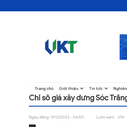
TRANG CHỦ
CHỈ SỐ GIÁ XÂY DƯNG SÓC TRĂNG QUÝ I/
TRANG CHỦ
Trang chủ
Giới thiệu
Tin tức
Nghiên
GIỚI THIỆU
Chỉ số giá xây dưng Sóc Trăn
TIN TỨC
NGHIÊN CỨU
Ngày đăng:
19/12/2022 - 04:50
Lượt xem:
696