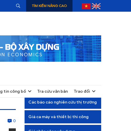
TÌM KIẾM NÂNG CAO
g tin công bố
Tra cứu văn bản
Trao đổi
+
Các báo cáo nghiên cứu thị trường
+
Giá ca máy và thiết bị thi công
+
0