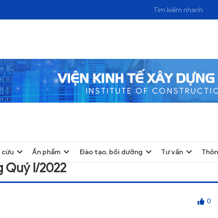
2022
 cứu
Ấn phẩm
Đào tạo, bồi dưỡng
Tư vấn
Thôn
g Quý I/2022
0