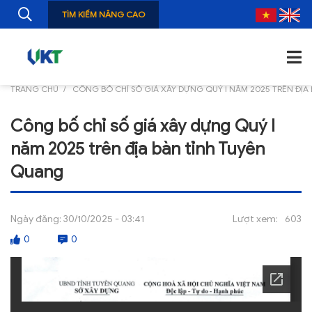
TÌM KIẾM NÂNG CAO
TRANG CHỦ
CÔNG BỐ CHỈ SỐ GIÁ XÂY DỰNG QUÝ I NĂM 2025 TRÊN ĐỊA
TRANG CHỦ
Công bố chỉ số giá xây dựng Quý I
GIỚI THIỆU
năm 2025 trên địa bàn tỉnh Tuyên
TIN TỨC
Quang
NGHIÊN CỨU
Ngày đăng:
30/10/2025 - 03:41
Lượt xem:
603
ẤN PHẨM
0
0
ĐÀO TẠO, BỒI DƯỠNG
TƯ VẤN
THÔNG TIN CÔNG BỐ