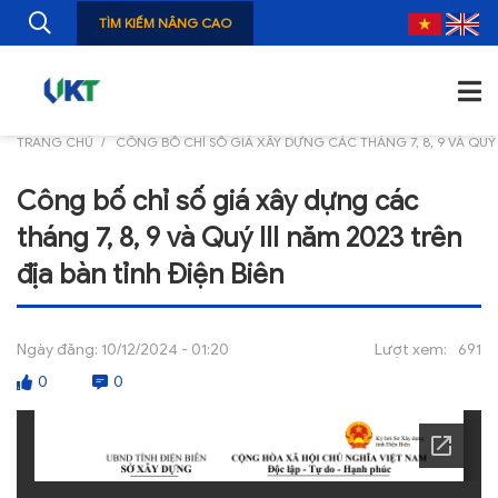
TÌM KIẾM NÂNG CAO
TRANG CHỦ
CÔNG BỐ CHỈ SỐ GIÁ XÂY DỰNG CÁC THÁNG 7, 8, 9 VÀ QUÝ I
TRANG CHỦ
Công bố chỉ số giá xây dựng các
GIỚI THIỆU
tháng 7, 8, 9 và Quý III năm 2023 trên
TIN TỨC
địa bàn tỉnh Điện Biên
NGHIÊN CỨU
Ngày đăng:
10/12/2024 - 01:20
Lượt xem:
691
ẤN PHẨM
0
0
ĐÀO TẠO, BỒI DƯỠNG
TƯ VẤN
THÔNG TIN CÔNG BỐ