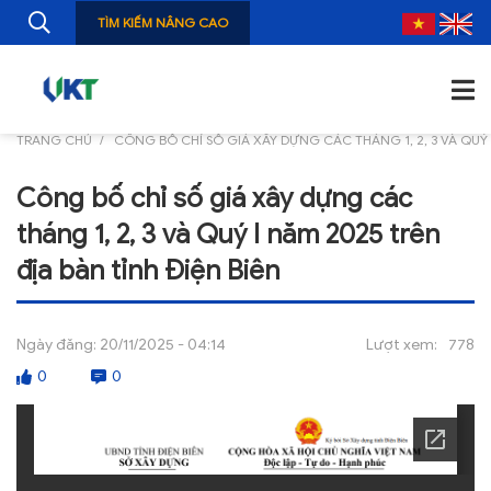
TÌM KIẾM NÂNG CAO
TRANG CHỦ
CÔNG BỐ CHỈ SỐ GIÁ XÂY DỰNG CÁC THÁNG 1, 2, 3 VÀ QUÝ 
TRANG CHỦ
Công bố chỉ số giá xây dựng các
GIỚI THIỆU
tháng 1, 2, 3 và Quý I năm 2025 trên
TIN TỨC
địa bàn tỉnh Điện Biên
NGHIÊN CỨU
Ngày đăng:
20/11/2025 - 04:14
Lượt xem:
778
ẤN PHẨM
0
0
ĐÀO TẠO, BỒI DƯỠNG
TƯ VẤN
THÔNG TIN CÔNG BỐ