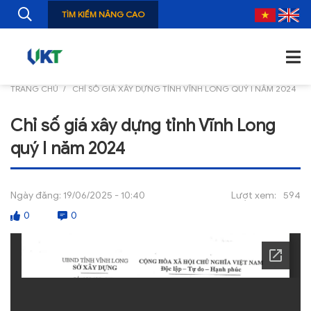
TÌM KIẾM NÂNG CAO
TRANG CHỦ
CHỈ SỐ GIÁ XÂY DỰNG TỈNH VĨNH LONG QUÝ I NĂM 2024
TRANG CHỦ
Chỉ số giá xây dựng tỉnh Vĩnh Long
GIỚI THIỆU
quý I năm 2024
TIN TỨC
NGHIÊN CỨU
Ngày đăng:
19/06/2025 - 10:40
Lượt xem:
594
0
0
ẤN PHẨM
ĐÀO TẠO, BỒI DƯỠNG
TƯ VẤN
THÔNG TIN CÔNG BỐ