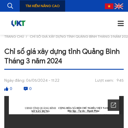
TÌM KIẾM NÂNG CAO
TRANG CHỦ
CHỈ SỐ GIÁ XÂY DỰNG TỈNH QUẢNG BÌNH THÁNG 3 NĂM 20
TRANG CHỦ
Chỉ số giá xây dựng tỉnh Quảng Bình
GIỚI THIỆU
Tháng 3 năm 2024
TIN TỨC
NGHIÊN CỨU
Ngày đăng:
06/05/2024 - 11:22
Lượt xem:
945
0
0
ẤN PHẨM
ĐÀO TẠO, BỒI DƯỠNG
TƯ VẤN
THÔNG TIN CÔNG BỐ