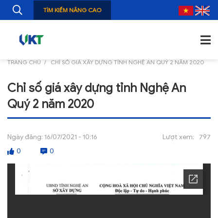
TÌM KIẾM NÂNG CAO
TRANG CHỦ
CHỈ SỐ GIÁ XÂY DỰNG TỈNH NGHỆ AN QUÝ 2 NĂM 2020
TRANG CHỦ
Chỉ số giá xây dựng tỉnh Nghệ An
GIỚI THIỆU
Quý 2 năm 2020
TIN TỨC
NGHIÊN CỨU
Ngày đăng:
16/07/2021 - 10:16
Lượt xem:
797
0
0
ẤN PHẨM
ĐÀO TẠO, BỒI DƯỠNG
TƯ VẤN
THÔNG TIN CÔNG BỐ