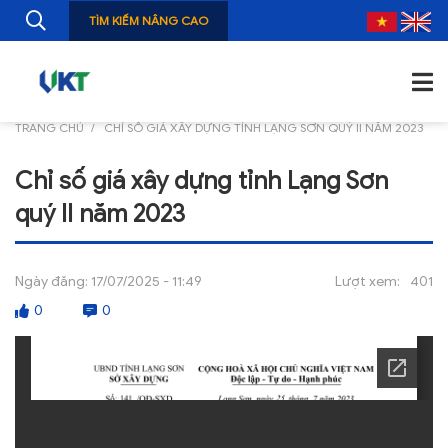
TÌM KIẾM NÂNG CAO
TRANG CHỦ
CHỈ SỐ GIÁ XÂY DỰNG TỈNH LẠNG SƠN QUÝ II NĂM 2023
TRANG CHỦ
Chỉ số giá xây dựng tỉnh Lạng Sơn
GIỚI THIỆU
quý II năm 2023
TIN TỨC
NGHIÊN CỨU
Ngày đăng:
17/07/2025 - 11:49
Lượt xem:
401
0
0
ẤN PHẨM
ĐÀO TẠO, BỒI DƯỠNG
TƯ VẤN
THÔNG TIN CÔNG BỐ