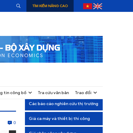
TÌM KIẾM NÂNG CAO
g tin công bố
Tra cứu văn bản
Trao đổi
+
Các báo cáo nghiên cứu thị trường
+
Giá ca máy và thiết bị thi công
+
0