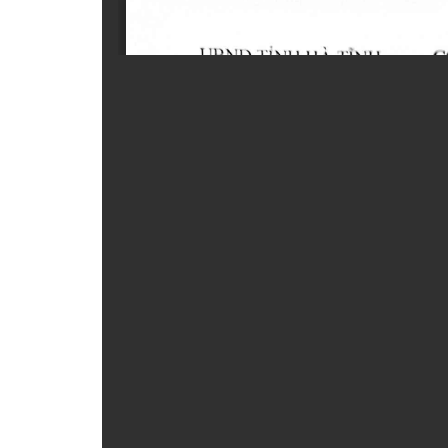
ẤN PHẨM
ĐÀO TẠO, BỒI DƯỠNG
TƯ VẤN
THÔNG TIN CÔNG BỐ
TRA CỨU VĂN BẢN
TRAO ĐỔI