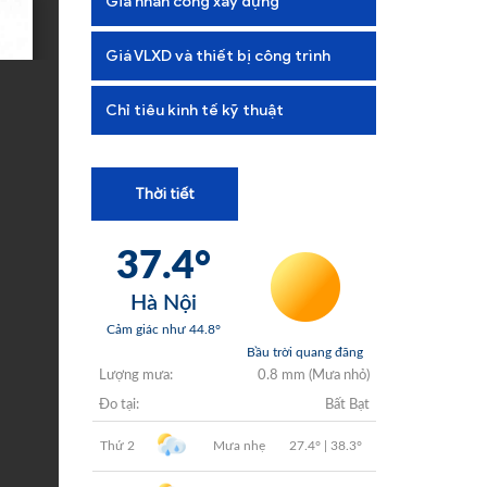
Giá nhân công xây dựng
+
+
Giá VLXD và thiết bị công trình
+
Chỉ tiêu kinh tế kỹ thuật
+
Thời tiết
+