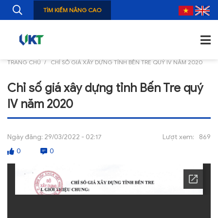
TÌM KIẾM NÂNG CAO
TRANG CHỦ
CHỈ SỐ GIÁ XÂY DỰNG TỈNH BẾN TRE QUÝ IV NĂM 2020
TRANG CHỦ
Chỉ số giá xây dựng tỉnh Bến Tre quý
GIỚI THIỆU
IV năm 2020
TIN TỨC
NGHIÊN CỨU
Ngày đăng:
29/03/2022 - 02:17
Lượt xem:
869
0
0
ẤN PHẨM
ĐÀO TẠO, BỒI DƯỠNG
TƯ VẤN
THÔNG TIN CÔNG BỐ