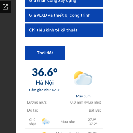
Giá nhân công xây dựng
+
+
Giá VLXD và thiết bị công trình
+
Chỉ tiêu kinh tế kỹ thuật
+
Thời tiết
+