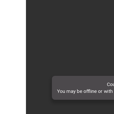
ẤN PHẨM
ĐÀO TẠO, BỒI DƯỠNG
TƯ VẤN
THÔNG TIN CÔNG BỐ
TRA CỨU VĂN BẢN
TRAO ĐỔI