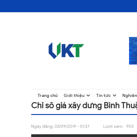
TRANG CHỦ
CHỈ SỐ GIÁ XÂY DƯNG BÌNH THUẬN THÁNG 
TRANG CHỦ
Trang chủ
Giới thiệu
Tin tức
Nghiên
GIỚI THIỆU
Chỉ số giá xây dưng Bình Thu
TIN TỨC
NGHIÊN CỨU
Ngày đăng:
03/09/2019 - 01:37
Lượt xem:
903