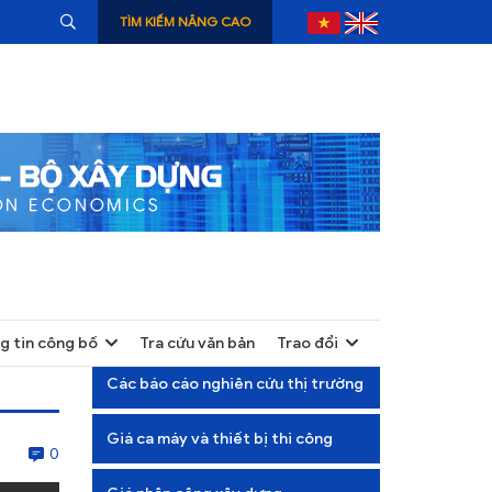
TÌM KIẾM NÂNG CAO
g tin công bố
Tra cứu văn bản
Trao đổi
+
Các báo cáo nghiên cứu thị trường
+
Giá ca máy và thiết bị thi công
+
0