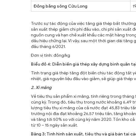
Đồng bằng sông Cửu Long
1
Trước sự tác động của việc tăng giá thép bất thường
sản xuất thép giảm chi phí đầu vào, chi phí sản xuất
nguồn cung và hạn chế xuất khẩu các mặt hàng trong 
dấu hiệu chững lại. Vì vậy, sau một thời gian dài tăn
đầu tháng 6/2021.
Đơn vị tính: đồng/kg
Biểu đồ 4:
Diễn biến giá thép xây dựng bình quân tạ
Tình trạng giá thép tăng đột biến chịu tác động tất yếu
nhiệt, giá nguyên liệu đầu vào giảm, sẽ giúp giá thé
2. Xi măng
Về tiêu thụ sản phẩm xi măng, tính riêng trong tháng 
cùng kỳ. Trong đó, tiêu thụ trong nước khoảng 6,49 tr
lượng tiêu thụ xi măng của cả nước đạt 45,83 triệu tấ
trường nội địa đạt khoảng 26,57 triệu tấn, tăng khoảng
và tăng tới 50% so với cùng kỳ năm 2020. Tồn kho cả 
từ 10 – 15 ngày sản xuất.
Bảng 3: Tình hình sản xuất, tiêu thụ và giá bán tại c