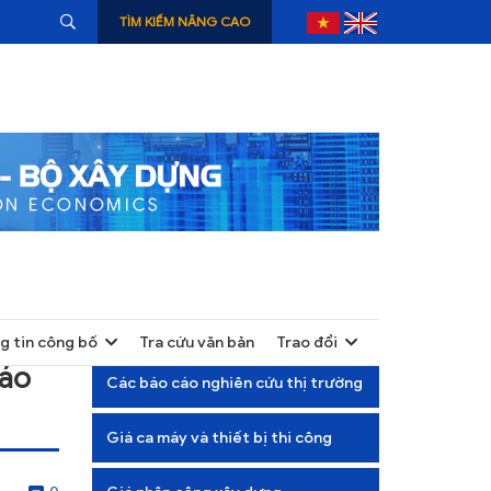
TÌM KIẾM NÂNG CAO
g tin công bố
Tra cứu văn bản
Trao đổi
+
báo
Các báo cáo nghiên cứu thị trường
+
Giá ca máy và thiết bị thi công
+