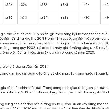
1.325
1.325
1.332
1.378
1.425
1.42
1.630
1.630
1.639
1.685
1.730
1.73
 nước và xuất khẩu. Tuy nhiên, giá thép tăng kỷ lục trong tháng cuối
hiệt điện đã tăng khoảng 20% trong năm 2020, giá điện về cơ bản cũn
nhà máy sản xuất xi măng tại Việt Nam, trung bình than chiếm khoảng 
i măng trong quý II/2021 tại các nhà máy, giá xi măng tăng 5-7% so với
 không biến động nhiều, tăng 5-10% so với cùng kỳ năm 2020.
ng trong 6 tháng đầu năm 2021
n lượng xi măng sản xuất đáp ứng đủ cho nhu cầu trong nước và xuất k
– gia cố hoàn chỉnh nền đất. Trong công trình giao thông, chi phí đất 
 chiếm khoảng 5-10% chi phí xây dựng đường và chiếm khoảng 4-8% ch
hả năng cung cấp đất đắp nền đường phục vụ cho Dự án xây dựng một s
i đoạn 2017 – 2020 vẫn chưa được đáp ứng theo tiến độ thi công côn