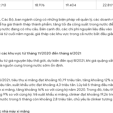
9.713
18.976
19.404
22.817
, Các Bộ, ban ngành cũng có những biện pháp về quản lý, các doanh 
 để hạ giá thành thép thành phẩm; tăng tối đa công suất trong nước đ
nước đang có nhu cầu. Bên cạnh đó, các chi phí nguyên liệu đầu vào
g giá từ cuối năm ngoái, giá thép các khu vực trong cả nước bắt đầu gi
i các khu vực từ tháng 11/2020 đến tháng 6/2021
 từ giá nguyên liệu thế giới, dự kiến đến quý III/2021, khi giá quặng sắ
p và nguồn cung trong nước sớm ổn định.
5/2021, tiêu thụ xi măng đạt khoảng 10,79 triệu tấn, tăng khoảng 12% s
iệu tấn, xuất khẩu ước đạt khoảng 4,3 triệu tấn. Lũy kế 5 tháng đầu n
n xi măng, tăng khoảng 16% so với cùng kỳ năm 2020. Trong đó, tiêu thụ
 9% so với cùng kỳ. Về xuất khẩu xi măng, clinker đạt khoảng 19,26 tri
nước trong 5 tháng còn khoảng 2,8 triệu tấn, chủ yếu là clinker tươn
ác nhà máy xi măng