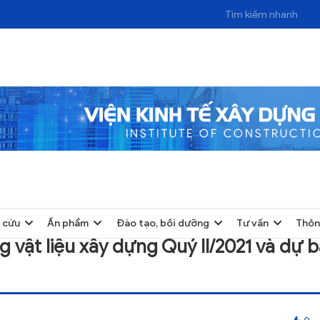
U XÂY DỰNG QUÝ II/2021 VÀ DỰ BÁO QUÝ III/2021
 cứu
Ấn phẩm
Đào tạo, bồi dưỡng
Tư vấn
Thôn
 vật liệu xây dựng Quý II/2021 và dự 