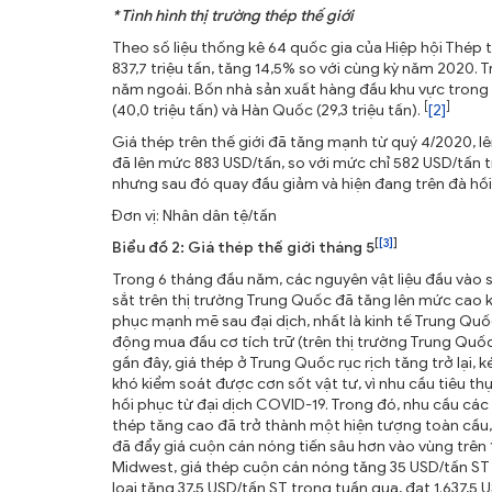
* Tình hình thị trường thép thế giới
Theo số liệu thống kê 64 quốc gia của Hiệp hội Thép 
837,7 triệu tấn, tăng 14,5% so với cùng kỳ năm 2020. T
năm ngoái. Bốn nhà sản xuất hàng đầu khu vực trong 05
[
]
(40,0 triệu tấn) và Hàn Quốc (29,3 triệu tấn).
[2]
Giá thép trên thế giới đã tăng mạnh từ quý 4/2020, 
đã lên mức 883 USD/tấn, so với mức chỉ 582 USD/tấn t
nhưng sau đó quay đầu giảm và hiện đang trên đà hồi
Đơn vị: Nhân dân tệ/tấn
[
[3]
]
Biểu đồ 2: Giá thép thế giới tháng 5
Trong 6 tháng đầu năm, các nguyên vật liệu đầu vào s
sắt trên thị trường Trung Quốc đã tăng lên mức cao kỷ 
phục mạnh mẽ sau đại dịch, nhất là kinh tế Trung Qu
động mua đầu cơ tích trữ (trên thị trường Trung Quốc
gần đây, giá thép ở Trung Quốc rục rịch tăng trở lại,
khó kiểm soát được cơn sốt vật tư, vì nhu cầu tiêu th
hồi phục từ đại dịch COVID-19. Trong đó, nhu cầu các
thép tăng cao đã trở thành một hiện tượng toàn cầu,
đã đẩy giá cuộn cán nóng tiến sâu hơn vào vùng trên 
Midwest, giá thép cuộn cán nóng tăng 35 USD/tấn ST 
loại tăng 37,5 USD/tấn ST trong tuần qua, đạt 1.637,5