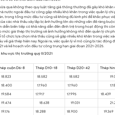
n vừa qua không theo quy luật tăng giá thông thường đã gây khó khăn
à nước ngoài đầu tư công gặp nhiều khó khăn trong việc quản lý chi 
án, trong tổng mức đầu tư cũng sẽ không đủ kinh phí để khắc phục vi
 của các nhà thầu xây lắp bị ảnh hưởng lớn do những vấn đề ràng buộ
n diễn biến tiếp có khả năng dẫn đến đình trệ trong hoạt động thi cô
 mức giá thép thị trường sẽ ảnh hưởng không nhỏ đến quản lý chi ph
ể tổ chức lựa chọn nhà thầu cũng sẽ gặp nhiều khó khăn trong việc xá
u về giá thép hiện nay. Ngoài ra, việc quản lý vĩ mô cũng bị tác động 
021 và kế hoạch vốn đầu tư công trung hạn giai đoạn 2021-2025.
 khu vực thị trường quý II/2021
hép cuộn D6-8
Thép D10-18
Thép D20-42
Thép hìn
8.823
18.582
18.582
19.0
8.400
17.960
17.960
17.8
9.584
17.917
17.995
18.439
9.474
18.638
19.031
21.2
9.176
18.288
18.900
19.369