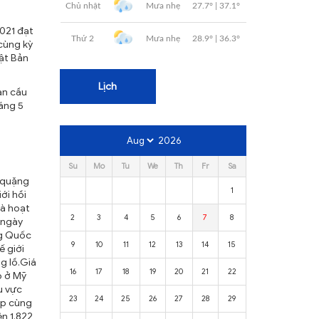
2021 đạt
 cùng kỳ
hật Bản
Lịch
àn cầu
áng 5
2026
Su
Mo
Tu
We
Th
Fr
Sa
à quặng
1
ới hồi
và hoạt
2
3
4
5
6
7
8
 ngày
ng Quốc
9
10
11
12
13
14
15
ế giới
g lồ.Giá
16
17
18
19
20
21
22
p ở Mỹ
u vực
23
24
25
26
27
28
29
ép cùng
ên 1.822