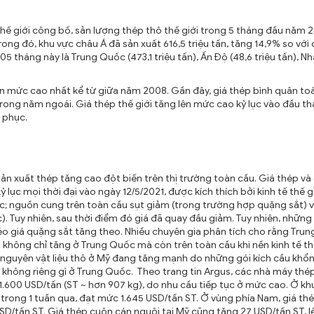
thế giới công bố, sản lượng thép thô thế giới trong 5 tháng đầu năm 
rong đó, khu vực châu Á đã sản xuất 616,5 triệu tấn, tăng 14,9% so với
 tháng này là Trung Quốc (473,1 triệu tấn), Ấn Độ (48,6 triệu tấn), N
lên mức cao nhất kể từ giữa năm 2008. Gần đây, giá thép bình quân to
rong năm ngoái. Giá thép thế giới tăng lên mức cao kỷ lục vào đầu th
 phục.
ản xuất thép tăng cao đột biến trên thị trường toàn cầu. Giá thép v
lục mọi thời đại vào ngày 12/5/2021, được kích thích bởi kinh tế thế gi
ốc; nguồn cung trên toàn cầu sụt giảm (trong trường hợp quặng sắt) 
). Tuy nhiên, sau thời điểm đó giá đã quay đầu giảm. Tuy nhiên, những
 kéo giá quặng sắt tăng theo. Nhiều chuyên gia phân tích cho rằng Tru
ụ không chỉ tăng ở Trung Quốc mà còn trên toàn cầu khi nền kinh tế th
 nguyên vật liệu thô ở Mỹ đang tăng mạnh do những gói kích cầu khổn
 không riêng gì ở Trung Quốc. Theo trang tin Argus, các nhà máy thé
1.600 USD/tấn (ST ~ hơn 907 kg), do nhu cầu tiếp tục ở mức cao. Ở kh
trong 1 tuần qua, đạt mức 1.645 USD/tấn ST. Ở vùng phía Nam, giá th
 USD/tấn ST. Giá thép cuộn cán nguội tại Mỹ cũng tăng 27 USD/tấn ST, l