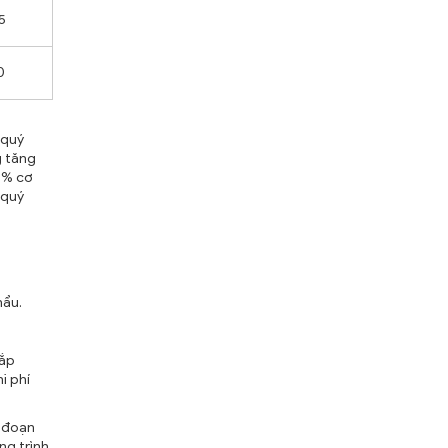
5
0
 quý
g tăng
30% cơ
 quý
hẩu.
đắp
i phí
ố đoạn
g trình.