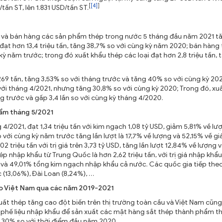
[
[4]
]
n ST, lên 1.831 USD/tấn ST.
uất và bán hàng các sản phẩm thép trong nước 5 tháng đầu năm 2021 t
 đạt hơn 13,4 triệu tấn, tăng 38,7% so với cùng kỳ năm 2020; bán hàng
g kỳ năm trước; trong đó xuất khẩu thép các loại đạt hơn 2,8 triệu tấn, 
.269 tấn, tăng 3,53% so với tháng trước và tăng 40% so với cùng kỳ 20
với tháng 4/2021, nhưng tăng 30,8% so với cùng kỳ 2020; Trong đó, xu
ng trước và gấp 3,4 lần so với cùng kỳ tháng 4/2020.
hẩm tháng 5/2021
/2021, đạt 1,34 triệu tấn với kim ngạch 1,08 tỷ USD, giảm 5,81% về lư
với cùng kỳ năm trước tăng lần lượt là 17,7% về lượng và 52,15% về giá 
 triệu tấn với trị giá trên 3,73 tỷ USD, tăng lần lượt 12,84% về lượng 
ép nhập khẩu từ Trung Quốc là hơn 2,62 triệu tấn, với trị giá nhập khẩ
 và 49,01% tổng kim ngạch nhập khẩu cả nước. Các quốc gia tiếp the
 (13,06%), Đài Loan (8,24%), …
vào Việt Nam qua các năm 2019-2021
 xuất thép tăng cao đột biến trên thị trường toàn cầu và Việt Nam cũng
́ liệu nhập khẩu để sản xuất các mặt hàng sắt thép thành phẩm thơ
0% so với thời điểm đầu năm 2020.