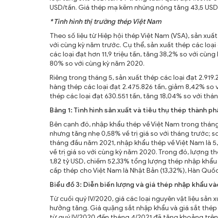
USD/tấn. Giá thép mạ kẽm nhúng nóng tăng 43,5 USD/tấ
* Tình hình thị trường thép Việt Nam
Theo số liệu từ Hiệp hội thép Việt Nam (VSA), sản x
với cùng kỳ năm trước. Cụ thể, sản xuất thép các loại
các loại đạt hơn 11,9 triệu tấn, tăng 38,2% so với cùn
80% so với cùng kỳ năm 2020.
Riêng trong tháng 5, sản xuất thép các loại đạt 2.919
hàng thép các loại đạt 2.475.826 tấn, giảm 8,42% so 
thép các loại đạt 630.551 tấn, tăng 18,04% so với thá
Bảng 1: Tình hình sản xuất và tiêu thụ thép thành p
Bên cạnh đó, nhập khẩu thép về Việt Nam trong tháng 4
nhưng tăng nhẹ 0,58% về trị giá so với tháng trước; so 
tháng đầu năm 2021, nhập khẩu thép về Việt Nam là 5,02
về trị giá so với cùng kỳ năm 2020. Trong đó, lượng th
1,82 tỷ USD, chiếm 52,33% tổng lượng thép nhập khẩu
cấp thép cho Việt Nam là Nhật Bản (13,32%), Hàn Quốc
Biểu đồ 3: Diễn biến lượng và giá thép nhập khẩu 
Từ cuối quý IV/2020, giá các loại nguyên vật liệu sản
hưởng tăng. Giá quặng sắt nhập khẩu và giá sắt thép phê
từ quý IV/2020 đến tháng 4/2021 đã tăng khoảng trên 3