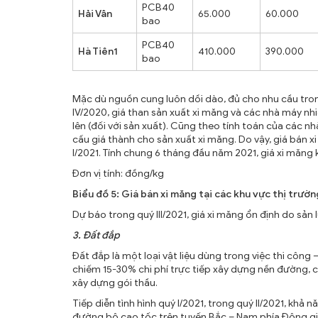
PCB40
Hải Vân
65.000
60.000
bao
PCB40
Hà Tiên1
410.000
390.000
bao
Mặc dù nguồn cung luôn dồi dào, đủ cho nhu cầu trong
IV/2020, giá than sản xuất xi măng và các nhà máy n
lên (đối với sản xuất). Cũng theo tính toán của các 
cấu giá thành cho sản xuất xi măng. Do vậy, giá bán x
I/2021. Tính chung 6 tháng đầu năm 2021, giá xi măng
Đơn vị tính: đồng/kg
Biểu đồ 5: Giá bán xi măng tại các khu vực thị trườ
Dự báo trong quý III/2021, giá xi măng ổn định do sả
3. Đất đắp
Đất đắp là một loại vật liệu dùng trong việc thi công 
chiếm 15-30% chi phí trực tiếp xây dựng nền đường,
xây dựng gói thầu.
Tiếp diễn tình hình quý I/2021, trong quý II/2021, k
đường bộ cao tốc trên tuyến Bắc – Nam phía Đông gia