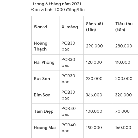
trong 6 tháng năm 2021
Đơn vị tính: 1.000 đồng/tấn
Sản xuất
Tiêu thụ
Đơn vị
Xi măng
(tấn)
(tấn)
Hoàng
PCB30
290.000
280.000
Thạch
bao
PCB30
Hải Phòng
120.000
110.000
bao
PCB30
Bút Sơn
230.000
200.000
bao
PCB30
Bỉm Sơn
365.000
320.000
bao
PCB40
Tam Điệp
100.000
70.000
bao
PCB40
Hoàng Mai
150.000
160.000
bao