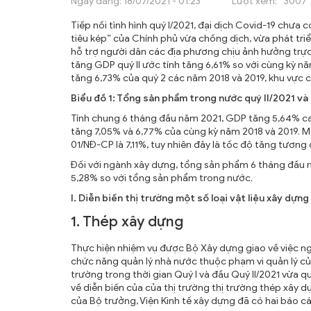
Ngày đăng:
18/07/2021 - 01:23
Lượt xem:
3007
ẤN PHẨM
Tiếp nối tình hình quý I/2021, đại dịch Covid-19 chưa 
ĐÀO TẠO, BỒI DƯỠNG
tiêu kép” của Chính phủ vừa chống dịch, vừa phát triể
hỗ trợ người dân các địa phương chịu ảnh hưởng trực 
TƯ VẤN
tăng GDP quý II ước tính tăng 6,61% so với cùng kỳ 
tăng 6,73% của quý 2 các năm 2018 và 2019, khu vực 
THÔNG TIN CÔNG BỐ
Biểu đồ 1: Tổng sản phẩm trong nước quý II/2021 và
Tính chung 6 tháng đầu năm 2021, GDP tăng 5,64% c
TRA CỨU VĂN BẢN
tăng 7,05% và 6,77% của cùng kỳ năm 2018 và 2019. Mặ
01/NĐ-CP là 7,11%, tuy nhiên đây là tốc độ tăng tương
TRAO ĐỔI
Đối với ngành xây dựng, tổng sản phẩm 6 tháng đầu 
5,28% so với tổng sản phẩm trong nước.
I. Diễn biến thị trường một số loại vật liệu xây dựng
1. Thép xây dựng
Thực hiện nhiệm vụ được Bộ Xây dựng giao về việc nghi
chức năng quản lý nhà nước thuộc phạm vi quản lý của
trường trong thời gian Quý I và đầu Quý II/2021 vừa qua
về diễn biến của của thị trường thị trường thép xây 
của Bộ trưởng, Viện Kinh tế xây dựng đã có hai báo 