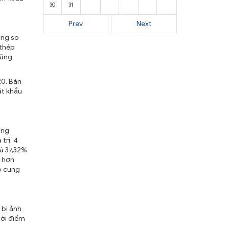
30
31
Prev
Next
ăng so
 thép
tăng
20. Bán
ất khẩu
ợng
trị. 4
và 37,32%
u hơn
o cung
 bị ảnh
̀i điểm