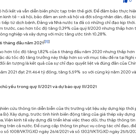
0
có hồi kết và vẫn diễn biến phức tạp trên thế giới. Để đảm bảo thực hi
n kinh tế – xã hội, bảo đảm an sinh xã hội và đời sống nhân dân, đặc b
tiếp từ dịch bệnh, Đảng và Nhà nước ta đã có những chỉ đạo kịp thời
năm trước, cao hơn tốc độ tăng 0,39% của quý II/2020 nhưng thấp hơn 
công nghiệp và xây dựng với mức tăng ước tính 10,28%.
[
[1]
]
 6 tháng đầu năm 2021
ao hơn tốc độ tăng 1,82% của 6 tháng đầu năm 2020 nhưng thấp hơn
c dù tốc độ tăng trưởng này thấp hơn so với mục tiêu đề ra tại Nghị
 đối ấn tượng là kết quả của sự chỉ đạo quyết liệt và đúng đắn của Chí
năm 2021 đạt 211.464 tỷ đồng, tăng 5,59% so với cùng kỳ năm 2020 v
 chủ yếu trong quý II/2021 và dự báo quý III/2021
ên cứu thông tin diễn biễn của thị trường vật liệu xây dựng kịp thời
 Bộ Xây dựng, trước tình hình biến động tăng của giá thép xây dựng 
, Viện kinh tế xây dựng đã triển khai việc theo dõi, thu thập thông tin
dựng trên cả nước. Để cung cấp thông tin phục vụ công tác chỉ đạo, đi
cáo số 1008/VKT/GXD ngày 26/4/2021 và số 1302/VKT/GXD ngày 25/5/202