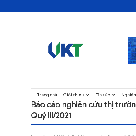
TRANG CHỦ
BÁO CÁO NGHIÊN CỨU THỊ TRƯỜNG VẬT LIỆ
TRANG CHỦ
Trang chủ
Giới thiệu
Tin tức
Nghiên
GIỚI THIỆU
Báo cáo nghiên cứu thị trường
TIN TỨC
Quý III/2021
NGHIÊN CỨU