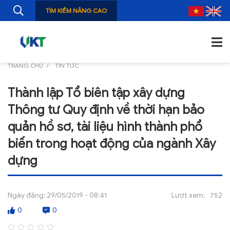
TÌM KIẾM NÂNG CAO
TRANG CHỦ
TIN TỨC
TRANG CHỦ
Thành lập Tổ biên tập xây dựng
GIỚI THIỆU
Thông tư Quy định về thời hạn bảo
TIN TỨC
quản hồ sơ, tài liệu hình thành phổ
biến trong hoạt động của ngành Xây
NGHIÊN CỨU
dựng
ẤN PHẨM
ĐÀO TẠO, BỒI DƯỠNG
Ngày đăng:
29/05/2019 - 08:41
Lượt xem:
752
TƯ VẤN
0
0
THÔNG TIN CÔNG BỐ