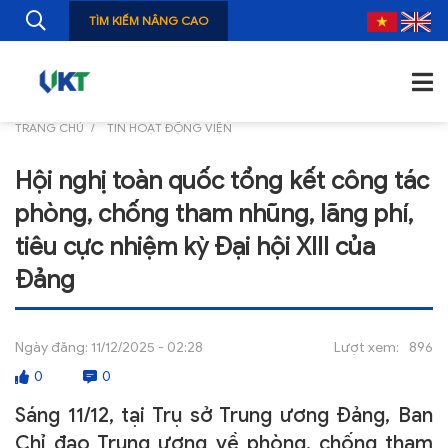
TÌM KIẾM NÂNG CAO
TRANG CHỦ
TIN HOẠT ĐỘNG VIỆN
TRANG CHỦ
Hội nghị toàn quốc tổng kết công tác
GIỚI THIỆU
phòng, chống tham nhũng, lãng phí,
TIN TỨC
tiêu cực nhiệm kỳ Đại hội XIII của
Đảng
NGHIÊN CỨU
ẤN PHẨM
Ngày đăng:
11/12/2025 - 02:28
Lượt xem:
896
ĐÀO TẠO, BỒI DƯỠNG
0
0
TƯ VẤN
Sáng 11/12, tại Trụ sở Trung ương Đảng, Ban
Chỉ đạo Trung ương về phòng, chống tham
THÔNG TIN CÔNG BỐ