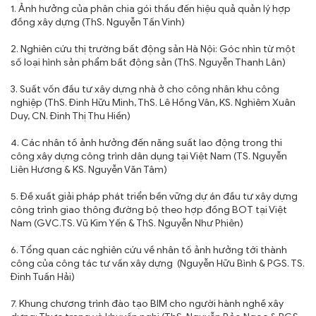
1. Ảnh hưởng của phân chia gói thầu đến hiệu quả quản lý hợp
đồng xây dựng (ThS. Nguyễn Tấn Vinh)
TRA CỨU VĂN BẢN
2. Nghiên cứu thị trường bất động sản Hà Nội: Góc nhìn từ một
TRAO ĐỔI
số loại hình sản phẩm bất động sản (ThS. Nguyễn Thanh Lân)
3. Suất vốn đầu tư xây dựng nhà ở cho công nhân khu công
nghiệp (ThS. Đinh Hữu Minh, ThS. Lê Hồng Vân, KS. Nghiêm Xuân
Duy, CN. Đinh Thị Thu Hiền)
4. Các nhân tố ảnh hưởng đến năng suất lao động trong thi
công xây dựng công trình dân dụng tại Việt Nam (TS. Nguyễn
Liên Hương & KS. Nguyễn Văn Tâm)
5. Đề xuất giải pháp phát triển bền vững dự án đầu tư xây dựng
công trình giao thông đường bộ theo hợp đồng BOT tại Việt
Nam (GVC.TS. Vũ Kim Yến & ThS. Nguyễn Như Phiên)
6. Tổng quan các nghiên cứu về nhân tố ảnh hưởng tới thành
công của công tác tư vấn xây dựng (Nguyễn Hữu Bình & PGS. TS.
Đinh Tuấn Hải)
7. Khung chương trình đào tạo BIM cho người hành nghề xây