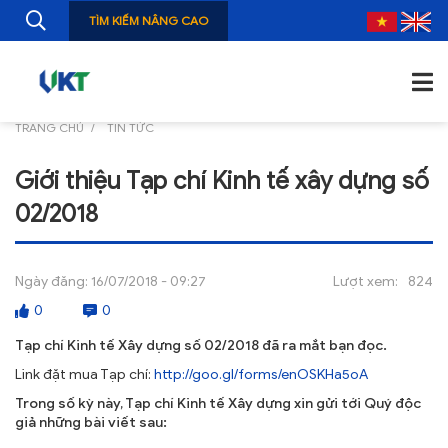
TÌM KIẾM NÂNG CAO
TRANG CHỦ
TIN TỨC
TRANG CHỦ
Giới thiệu Tạp chí Kinh tế xây dựng số
GIỚI THIỆU
02/2018
TIN TỨC
NGHIÊN CỨU
Ngày đăng:
16/07/2018 - 09:27
Lượt xem:
824
0
0
ẤN PHẨM
Tạp chí Kinh tế Xây dựng số 02/2018 đã ra mắt bạn đọc.
ĐÀO TẠO, BỒI DƯỠNG
Link đặt mua Tạp chí:
http://goo.gl/forms/enOSKHa5oA
TƯ VẤN
Trong số kỳ này, Tạp chí Kinh tế Xây dựng xin gửi tới Quý độc
giả những bài viết sau:
THÔNG TIN CÔNG BỐ