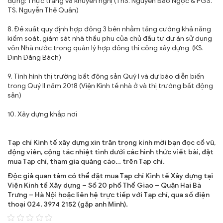
dựng: Thực trạng và khuyến nghị (ThS. Nguyễn Bảo Ngọc & PGS.
TS. Nguyễn Thế Quân)
8. Đề xuất quy định hợp đồng 3 bên nhằm tăng cường khả năng
kiểm soát, giám sát nhà thầu phụ của chủ đầu tư dự án sử dụng
vốn Nhà nước trong quản lý hợp đồng thi công xây dựng (KS.
Đinh Đăng Bách)
9. Tình hình thị trường bất động sản Quý I và dự báo diễn biến
trong Quý II năm 2018 (Viện Kinh tế nhà ở và thị trường bất động
sản)
10. Xây dựng khắp nơi
Tạp chí Kinh tế xây dựng xin trân trọng kính mời bạn đọc cổ vũ,
động viên, cộng tác nhiệt tình dưới các hình thức viết bài, đặt
mua Tạp chí, tham gia quảng cáo… trên Tạp chí.
Độc giả quan tâm có thể đặt mua Tạp chí Kinh tế Xây dựng tại
Viện Kinh tế Xây dựng – Số 20 phố Thể Giao – Quận Hai Bà
Trưng – Hà Nội hoặc liên hệ trực tiếp với Tạp chí, qua số điện
thoại 024. 3974 2152 (gặp anh Minh).