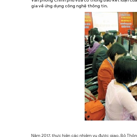
Văn phòng Chính phủ vừa có thông báo kết luận củ
ẤN PHẨM
gia về ứng dụng công nghệ thông tin.
ĐÀO TẠO, BỒI DƯỠNG
TƯ VẤN
THÔNG TIN CÔNG BỐ
TRA CỨU VĂN BẢN
TRAO ĐỔI
Năm 2017, thực hiện các nhiệm vụ được giao, Bộ Thôn