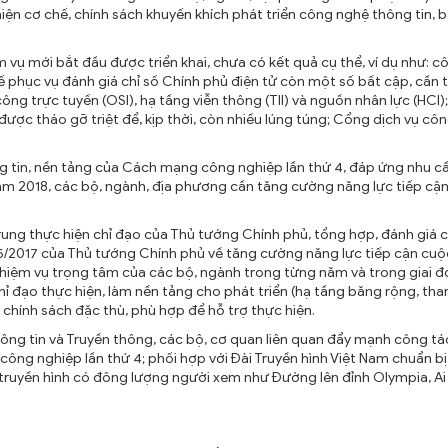
ện cơ chế, chính sách khuyến khích phát triển công nghệ thông tin,
vụ mới bắt đầu được triển khai, chưa có kết quả cụ thể, ví dụ như: c
 phục vụ đánh giá chỉ số Chính phủ điện tử còn một số bất cập, cần t
ông trực tuyến (OSI), hạ tầng viễn thông (TII) và nguồn nhân lực (HCI)
 được tháo gỡ triệt để, kịp thời, còn nhiều lúng túng; Cổng dịch vụ cô
 tin, nền tảng của Cách mạng công nghiệp lần thứ 4, đáp ứng nhu c
 năm 2018, các bộ, ngành, địa phương cần tăng cường năng lực tiếp cậ
ung thực hiện chỉ đạo của Thủ tướng Chính phủ, tổng hợp, đánh giá 
/5/2017 của Thủ tướng Chính phủ về tăng cường năng lực tiếp cận cu
nhiệm vụ trọng tâm của các bộ, ngành trong từng năm và trong giai đ
hỉ đạo thực hiện, làm nền tảng cho phát triển (hạ tầng băng rộng, th
 chính sách đặc thù, phù hợp để hỗ trợ thực hiện.
hông tin và Truyền thông, các bộ, cơ quan liên quan đẩy mạnh công tá
ông nghiệp lần thứ 4; phối hợp với Đài Truyền hình Việt Nam chuẩn bị
ruyền hình có đông lượng người xem như Đường lên đỉnh Olympia, Ai l