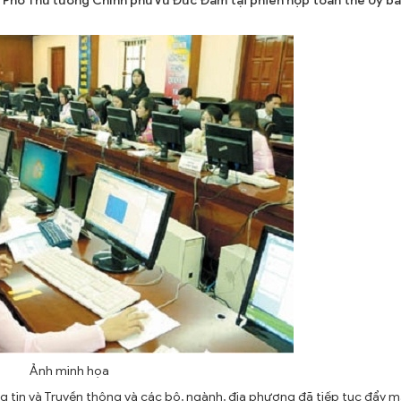
a Phó Thủ tướng Chính phủ Vũ Đức Đam tại phiên họp toàn thể Ủy b
Ảnh minh họa
g tin và Truyền thông và các bộ, ngành, địa phương đã tiếp tục đẩy 