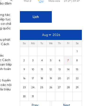
 bảo đảm
ông tác
Lịch
iếp tục
; cơ chế
ng quốc
2026
ầu phát
Su
Mo
Tu
We
Th
Fr
Sa
n Cách
1
các
ộc Cách
2
3
4
5
6
7
8
oạn tiếp
anh toán
9
10
11
12
13
14
15
16
17
18
19
20
21
22
c tuyên
 các nội
23
24
25
26
27
28
29
à triệu
30
31
Prev
Next