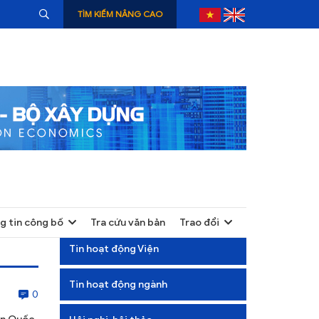
TÌM KIẾM NÂNG CAO
g tin công bố
Tra cứu văn bản
Trao đổi
+
Tin hoạt động Viện
+
Tin hoạt động ngành
+
0