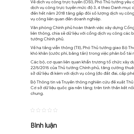
Về dịch vụ công trực tuyến (OSI), Phó Thủ tướng yêu
dịch vụ công trực tuyến mức độ 3, 4 theo Danh mục 
đến hết năm 2018 tăng gấp đôi số lượng dịch vụ công 
vụ công liên quan đến doanh nghiệp.
Văn phòng Chính phủ hoàn thành việc xây dựng Cổng
liên thông, chia sẻ dữ liệu với cổng dịch vụ công các
tướng Chính phủ.
Về hạ tầng viễn thông (TII), Phó Thủ tướng giao Bộ T
khó khăn (cước phí, băng tần) trong việc phân bổ tài
Các bộ, cơ quan liên quan khẩn trương tổ chức xây d
22/5/2015 của Thủ tướng Chính phủ, tăng cường thuê dị
sở dữ liệu đi kèm với dịch vụ công (đo đất đai, cấp ph
Bộ Thông tin và Truyền thông nghiên cứu đề xuất Thủ
Cơ sở dữ liệu quốc gia nền tảng; trên tinh thần kết 
chung.
Bình luận