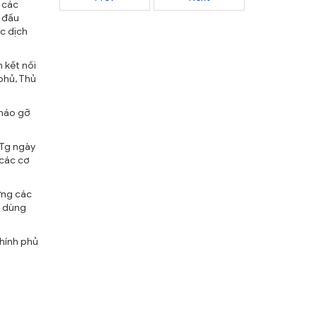
 các
 đấu
c dịch
 kết nối
phủ, Thủ
tháo gỡ
TTg ngày
 các cơ
ựng các
, dùng
hính phủ