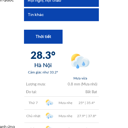
an Quốc
Hội nghị, hội thảo
+
+
Tin khác
+
Thời tiết
+
+
mạnh ứng