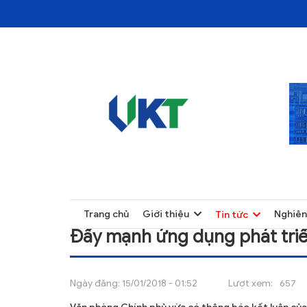
TRANG CHỦ
TIN TỨC
TRANG CHỦ
Trang chủ
Giới thiệu
Nghiên
Tin tức
GIỚI THIỆU
Đẩy mạnh ứng dụng phát triể
TIN TỨC
NGHIÊN CỨU
Ngày đăng:
15/01/2018 - 01:52
Lượt xem:
657