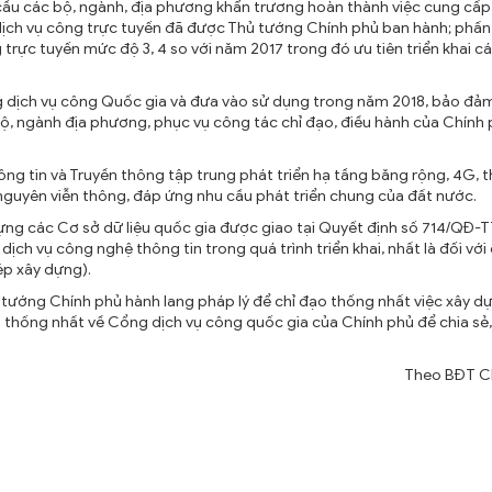
 cầu các bộ, ngành, địa phương khẩn trương hoàn thành việc cung cấp
dịch vụ công trực tuyến đã được Thủ tướng Chính phủ ban hành; phấn
trực tuyến mức độ 3, 4 so với năm 2017 trong đó ưu tiên triển khai cá
 dịch vụ công Quốc gia và đưa vào sử dụng trong năm 2018, bảo đảm
 bộ, ngành địa phương, phục vụ công tác chỉ đạo, điều hành của Chính 
hông tin và Truyền thông tập trung phát triển hạ tầng băng rộng, 4G, 
 nguyên viễn thông, đáp ứng nhu cầu phát triển chung của đất nước.
ựng các Cơ sở dữ liệu quốc gia được giao tại Quyết định số 714/QĐ-
ch vụ công nghệ thông tin trong quá trình triển khai, nhất là đối với
ép xây dựng).
 tướng Chính phủ hành lang pháp lý để chỉ đạo thống nhất việc xây d
nối thống nhất về Cổng dịch vụ công quốc gia của Chính phủ để chia sẻ
Theo BĐT C