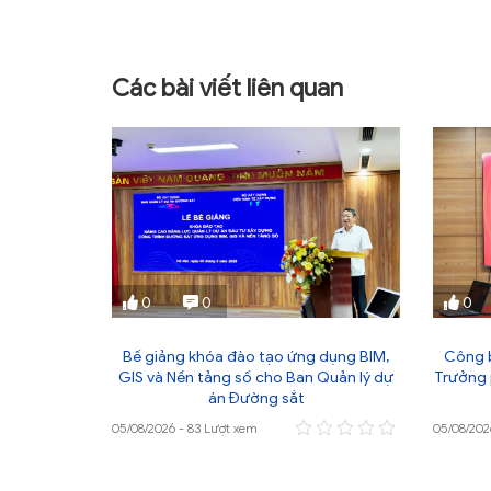
Các bài viết liên quan
0
0
0
 xây dựng
Bế giảng khóa đào tạo ứng dụng BIM,
Công b
iệt sĩ Quốc
GIS và Nền tảng số cho Ban Quản lý dự
Trưởng 
án Đường sắt
05/08/2026 - 83 Lượt xem
05/08/202