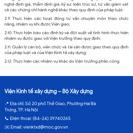
nghề định giá, thẩm định giá, kỹ sư, kiến trúc sư, tư vấn giám sát
và các chứng chỉ hành nghề khác theo quy định của pháp luật;
2.9. Thực hiện các hoạt động tư vấn chuyên môn theo chức
năng, nhiệm vụ khi được Viện giao;
2.10. Thực hiện báo cáo định kỳ và đột xuất về tình hình thực hiện
nhiệm vụ được giao với Viện trưởng theo quy định;
2.11. Quản lý cán bộ, viên chức và tài sản được giao theo quy định
của pháp luật và của Viện Kinh tế xây dựng;
2.12. Thực hiện các nhiệm vụ khác do Viện trưởng phân công.
Viện Kinh tế xây dựng – Bộ Xây dựng
📍
Địa chỉ:
Số 20 phố Thể Giao, Phường Hai Bà
Trưng, TP. Hà Nội
📞
Điện thoại:
(84-24) 39740265
✉️
Email:
vienktxd@moc.gov.vn