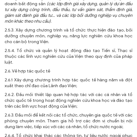
doanh bất động sản
(các lớp định giá xây dựng, quản lý dự án đầu
tư xây dựng công trình, đấu thầu, tư vấn giám sát, thẩm định giá,
giám sát đánh giá đầu tư… và các lớp bồi dưỡng nghiệp vụ chuyên
môn khác theo nhu cầu)
.
2.5.3. Xây dựng chương trình và tổ chức thực hiện đào tạo, bồi
dưỡng chuyên môn, nghiệp vụ, năng lực nghiên cứu khoa học
cho cán bộ trong Viện.
2.5.4. Tổ chức và quản lý hoạt động đào tạo Tiến sĩ, Thạc sĩ
thuộc các lĩnh vực nghiên cứu của Viện theo quy định của pháp
luật.
2.6. Về hợp tác quốc tế
2.6.1 Xây dựng chương trình hợp tác quốc tế hàng năm và đột
xuất theo chỉ đạo của Lãnh đạo Viện;
2.6.2. Đầu mối thiết lập quan hệ hợp tác với các cá nhân và tổ
chức quốc tế trong hoạt động nghiên cứu khoa học và đào tạo
trên các lĩnh vực hoạt động của Viện;
2.6.3. Đầu mối để kết nối các tổ chức, chuyên gia quốc tế với các
phòng chuyên môn. Tham gia hỗ trợ các đơn vị chuẩn bị nội
dung làm việc, tiếp xúc với các cá nhân, tổ chức nước ngoài;
2.6.4. Tổ chức khai thác các thông tin, tư liệu nước ngoài phục