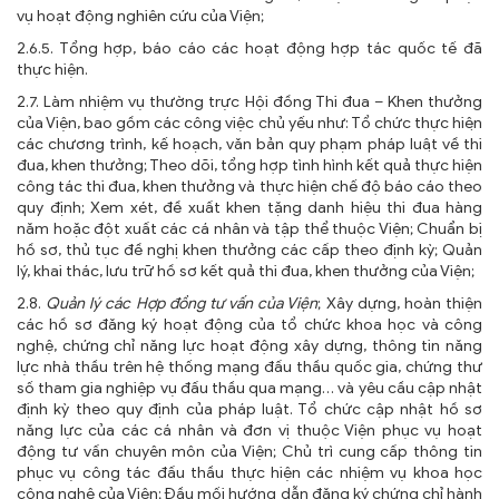
vụ hoạt động nghiên cứu của Viện;
2.6.5. Tổng hợp, báo cáo các hoạt động hợp tác quốc tế đã
thực hiện.
2.7. Làm nhiệm vụ thường trực Hội đồng Thi đua – Khen thưởng
của Viện, bao gồm các công việc chủ yếu như: Tổ chức thực hiện
các chương trình, kế hoạch, văn bản quy phạm pháp luật về thi
đua, khen thưởng; Theo dõi, tổng hợp tình hình kết quả thực hiện
công tác thi đua, khen thưởng và thực hiện chế độ báo cáo theo
quy định; Xem xét, đề xuất khen tặng danh hiệu thi đua hàng
năm hoặc đột xuất các cá nhân và tập thể thuộc Viện; Chuẩn bị
hồ sơ, thủ tục đề nghị khen thưởng các cấp theo định kỳ; Quản
lý, khai thác, lưu trữ hồ sơ kết quả thi đua, khen thưởng của Viện;
2.8.
Quản lý các Hợp đồng tư vấn của Viện
; Xây dựng, hoàn thiện
các hồ sơ đăng ký hoạt động của tổ chức khoa học và công
nghệ, chứng chỉ năng lực hoạt động xây dựng, thông tin năng
lực nhà thầu trên hệ thống mạng đấu thầu quốc gia, chứng thư
số tham gia nghiệp vụ đấu thầu qua mạng… và yêu cầu cập nhật
định kỳ theo quy định của pháp luật. Tổ chức cập nhật hồ sơ
năng lực của các cá nhân và đơn vị thuộc Viện phục vụ hoạt
động tư vấn chuyên môn của Viện; Chủ trì cung cấp thông tin
phục vụ công tác đấu thầu thực hiện các nhiệm vụ khoa học
công nghệ của Viện; Đầu mối hướng dẫn đăng ký chứng chỉ hành