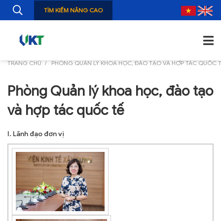
TÌM KIẾM NÂNG CAO
TRANG CHỦ
PHÒNG QUẢN LÝ KHOA HỌC, ĐÀO TẠO VÀ HỢP TÁC QUỐC 
TRANG CHỦ
Phòng Quản lý khoa học, đào tạo
GIỚI THIỆU
và hợp tác quốc tế
TIN TỨC
I. Lãnh đạo đơn vị
NGHIÊN CỨU
ẤN PHẨM
ĐÀO TẠO, BỒI DƯỠNG
TƯ VẤN
THÔNG TIN CÔNG BỐ