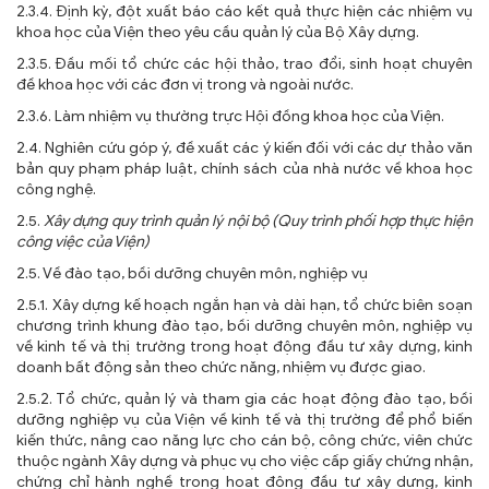
2.3.4. Định kỳ, đột xuất báo cáo kết quả thực hiện các nhiệm vụ
khoa học của Viện theo yêu cầu quản lý của Bộ Xây dựng.
2.3.5. Đầu mối tổ chức các hội thảo, trao đổi, sinh hoạt chuyên
đề khoa học với các đơn vị trong và ngoài nước.
2.3.6. Làm nhiệm vụ thường trực Hội đồng khoa học của Viện.
2.4. Nghiên cứu góp ý, đề xuất các ý kiến đối với các dự thảo văn
bản quy phạm pháp luật, chính sách của nhà nước về khoa học
công nghệ.
2.5.
Xây dựng quy trình quản lý nội bộ (Quy trình phối hợp thực hiện
công việc của Viện)
2.5. Về đào tạo, bồi dưỡng chuyên môn, nghiệp vụ
2.5.1. Xây dựng kế hoạch ngắn hạn và dài hạn, tổ chức biên soạn
chương trình khung đào tạo, bồi dưỡng chuyên môn, nghiệp vụ
về kinh tế và thị trường trong hoạt động đầu tư xây dựng, kinh
doanh bất động sản theo chức năng, nhiệm vụ được giao.
2.5.2. Tổ chức, quản lý và tham gia các hoạt động đào tạo, bồi
dưỡng nghiệp vụ của Viện về kinh tế và thị trường để phổ biến
kiến thức, nâng cao năng lực cho cán bộ, công chức, viên chức
thuộc ngành Xây dựng và phục vụ cho việc cấp giấy chứng nhận,
chứng chỉ hành nghề trong hoạt động đầu tư xây dựng, kinh