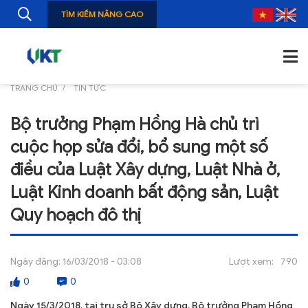
TÌM KIẾM NÂNG CAO
TRANG CHỦ
TIN TỨC
TRANG CHỦ
Bộ trưởng Phạm Hồng Hà chủ trì
GIỚI THIỆU
cuộc họp sửa đổi, bổ sung một số
TIN TỨC
điều của Luật Xây dựng, Luật Nhà ở,
Luật Kinh doanh bất động sản, Luật
NGHIÊN CỨU
Quy hoạch đô thị
ẤN PHẨM
ĐÀO TẠO, BỒI DƯỠNG
Ngày đăng:
16/03/2018 - 03:08
Lượt xem:
790
TƯ VẤN
0
0
Ngày 15/3/2018, tại trụ sở Bộ Xây dựng, Bộ trưởng Phạm Hồng
THÔNG TIN CÔNG BỐ