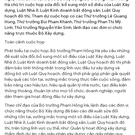
Hà chủ trì cuộc họp sửa đổi, bổ sung một số điều của Luật Xây
dựng, Luật Nhà ở, Luật Kinh doanh bất động sản, Luật Quy
TRA CỨU VĂN BẢN
hoạch đô thị. Tham dự cuộc họp có các Thứ trưởng Lê Quang
Hùng, Thứ trưởng Bùi Phạm Khánh, Thứ trưởng Phan Thị Mỹ
TRAO ĐỔI
Linh, Thứ trưởng Nguyễn Văn Sinh, lãnh đạo các đơn vị chức
năng trực thuộc Bộ Xây dựng.
Toàn cảnh cuộc họp
Phát biểu tại cuộc họp, Bộ trưởng Phạm Hồng Hà yêu cầu những
đề xuất sửa đổi, bổ sung một số điều của Luật Xây dựng, Luật
Nhà ở, Luật Kinh doanh bất động sản, Luật Quy hoạch đô thị phải
đảm bảo tính thống nhất trong lĩnh vực đầu tư xây dựng và
đồng bộ với Luật Quy hoạch, đồng thời phải góp phần giải quyết
hiệu quả các tồn tại, vướng mắc trong thực tiễn cuộc sống, đảm
bảo nâng cao hiệu lực, hiệu quả quản lý nhà nước, tạo điều kiện
thông thoáng, thuận lợi cho mọi tổ chức, doanh nghiệp, người
dân tham gia hoạt động đầu tư xây dựng.
Theo chỉ đạo của Bộ trưởng Phạm Hồng Hà, lãnh đạo các đơn vị
chức năng thuộc Bộ Xây dựng đã báo cáo đề xuất sửa đổi
những tồn tại, vướng mắc trong một số điều của Luật Xây dựng,
Luật Nhà ở, Luật Kinh doanh bất động sản, Luật Quy hoạch đô
thị, trên từng lĩnh vực cụ thể, như: Quản lý hoạt động xây dựng;
thẩm định dự án; cấp giấy phép xây dựng; cấp giấy phép quy