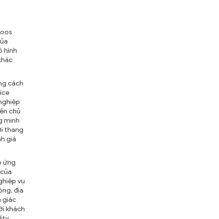
roos
của
ô hình
khác
ảng cách
ice
nghiệp
iền chủ
g minh
ởi thang
h giá
p ứng
 của
ghiệp vụ
óng, địa
m giác
ới khách
ity