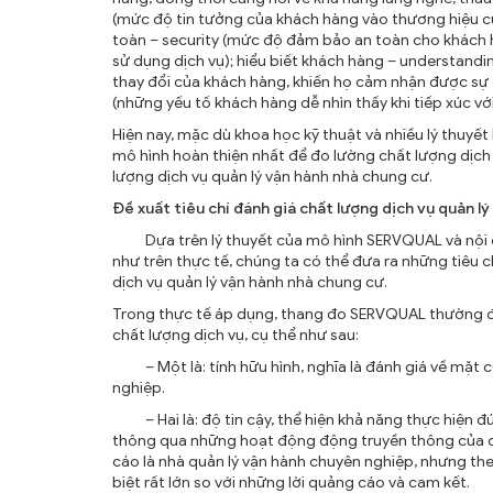
(mức độ tin tưởng của khách hàng vào thương hiệu củ
toàn – security (mức độ đảm bảo an toàn cho khách hàn
sử dụng dịch vụ); hiểu biết khách hàng – understandi
thay đổi của khách hàng, khiến họ cảm nhận được sự 
(những yếu tố khách hàng dễ nhìn thấy khi tiếp xúc vớ
Hiện nay, mặc dù khoa học kỹ thuật và nhiều lý thuyế
mô hình hoàn thiện nhất để đo lường chất lượng dịch
lượng dịch vụ quản lý vận hành nhà chung cư.
Đề xuất tiêu chí đánh giá chất lượng dịch vụ quản l
Dựa trên lý thuyết của mô hình SERVQUAL và nội d
như trên thực tế, chúng ta có thể đưa ra những tiêu 
dịch vụ quản lý vận hành nhà chung cư.
Trong thực tế áp dụng, thang đo SERVQUAL thường được
chất lượng dịch vụ, cụ thể như sau:
– Một là: tính hữu hình, nghĩa là đánh giá về mặt cơ 
nghiệp.
– Hai là: độ tin cậy, thể hiện khả năng thực hiện đ
thông qua những hoạt động động truyền thông của doa
cáo là nhà quản lý vận hành chuyên nghiệp, nhưng th
biệt rất lớn so với những lời quảng cáo và cam kết.