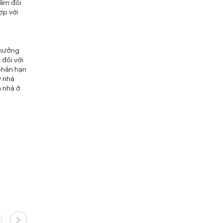
iểm đối
ợp với
 hưởng
 đối với
 phần hạn
ý nhà
h nhà ở