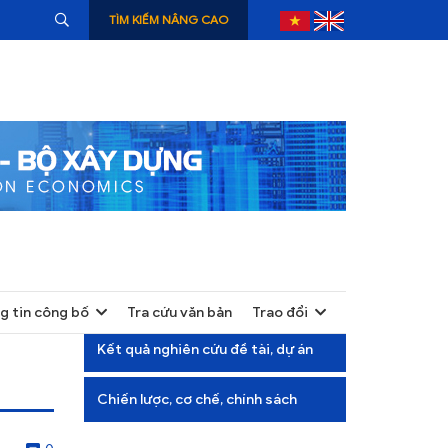
TÌM KIẾM NÂNG CAO
g tin công bố
Tra cứu văn bản
Trao đổi
+
Kết quả nghiên cứu đề tài, dự án
+
Chiến lược, cơ chế, chính sách
+