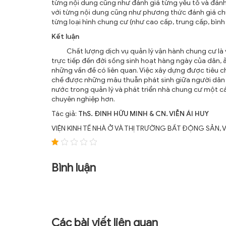
từng nội dung cũng như đánh giá từng yếu tố và đánh
với từng nội dung cũng như phương thức đánh giá chu
từng loại hình chung cư (như cao cấp, trung cấp, bình
Kết luận
Chất lượng dịch vụ quản lý vận hành chung cư là vấ
trực tiếp đến đời sống sinh hoạt hàng ngày của dân, 
những vấn đề có liên quan. Việc xây dựng được tiêu c
chế được những mâu thuẫn phát sinh giữa người dân và
nước trong quản lý và phát triển nhà chung cư một cá
chuyên nghiệp hơn.
Tác giả:
ThS. ĐINH HỮU MINH & CN. VIỄN ÁI HUY
VIỆN KINH TẾ NHÀ Ở VÀ THỊ TRƯỜNG BẤT ĐỘNG SẢN, V
Bình luận
Các bài viết liên quan