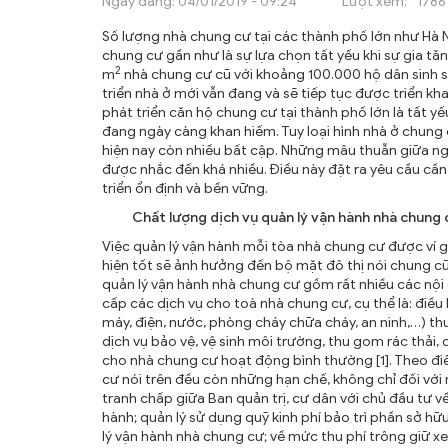
Ngày đăng:
04/01/2019 - 09:24
Lượt xem:
1786
ẤN PHẨM
Số lượng nhà chung cư tại các thành phố lớn như Hà Nộ
ĐÀO TẠO, BỒI DƯỠNG
chung cư gần như là sự lựa chọn tất yếu khi sự gia tăn
2
m
nhà chung cư cũ với khoảng 100.000 hộ dân sinh s
TƯ VẤN
triển nhà ở mới vẫn đang và sẽ tiếp tục được triển kha
phát triển căn hộ chung cư tại thành phố lớn là tất y
THÔNG TIN CÔNG BỐ
đang ngày càng khan hiếm. Tuy loại hình nhà ở chu
hiện nay còn nhiều bất cập. Những mâu thuẫn giữa ng
được nhắc đến khá nhiều. Điều này đặt ra yêu cầu cầ
TRA CỨU VĂN BẢN
triển ổn định và bền vững.
TRAO ĐỔI
Chất lượng dịch vụ quản lý vận hành nhà chung c
Việc quản lý vận hành mỗi tòa nhà chung cư được ví 
hiện tốt sẽ ảnh hưởng đến bộ mặt đô thị nói chung 
quản lý vận hành nhà chung cư gồm rất nhiều các nội
cấp các dịch vụ cho toà nhà chung cư, cụ thể là: điều
máy, điện, nước, phòng cháy chữa cháy, an ninh,…) t
dịch vụ bảo vệ, vệ sinh môi trường, thu gom rác th
cho nhà chung cư hoạt động bình thường [1]. Theo điề
cư nói trên đều còn những hạn chế, không chỉ đối vớ
tranh chấp giữa Ban quản trị, cư dân với chủ đầu tư v
hành; quản lý sử dụng quỹ kinh phí bảo trì phần sở 
lý vận hành nhà chung cư; về mức thu phí trông giữ xe; 