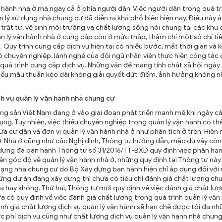
n hành nhà ở mà ngay cả ở phía người dân. Việc người dân trong quá tr
lý sử dụng nhà chung cư đã diễn ra khá phổ biến hiện nay. Điều này 
 trật tự, vệ sinh môi trường và chất lượng sống nói chung tại các khu
ản lý vận hành nhà ở cung cấp còn ở mức thấp, thậm chí một số chỉ ti
 Quy trình cung cấp dịch vụ hiện tại có nhiều bước, mất thời gian và 
ộ chuyên nghiệp, lành nghề của đội ngũ nhân viên thực hiện công tác 
uá trình cung cấp dịch vụ. Những vấn đề mang tính chất xã hội ngày
hiều mâu thuẫn kéo dài không giải quyết dứt điểm, ảnh hưởng không 
ch vụ quản lý vận hành nhà chung cư
ộng sản Việt Nam đang ở vào giai đoạn phát triển mạnh mẽ khi ngày c
g. Tuy nhiên, việc thiếu chuyên nghiệp trong quản lý vận hành có thể
cư dân và đơn vị quản lý vận hành nhà ở như phân tích ở trên. Hiện 
t Nhà ở cũng như các Nghị định, Thông tư hướng dẫn, mặc dù vậy còn
ây dựng đã ban hành Thông tư số 31/2016/TT-BXD quy định việc phân hạ
ên góc độ về quản lý vận hành nhà ở, những quy định tại Thông tư này
ạng nhà chung cư do Bộ Xây dựng ban hành hiện chỉ áp dụng đối với
ững dự án đang xây dựng thì chưa có tiêu chí đánh giá chất lượng ch
a hay không. Thứ hai, Thông tư mới quy định về việc đánh giá chất lư
a có quy định về việc đánh giá chất lượng trong quá trình quản lý vận
nh giá chất lượng dịch vụ quản lý vận hành sẽ hạn chế được tối đa n
 phí dịch vụ cũng như chất lượng dịch vụ quản lý vận hành nhà chung