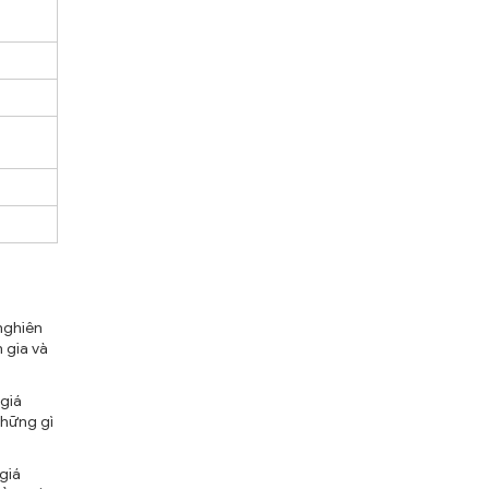
nghiên
 gia và
 giá
những gì
giá