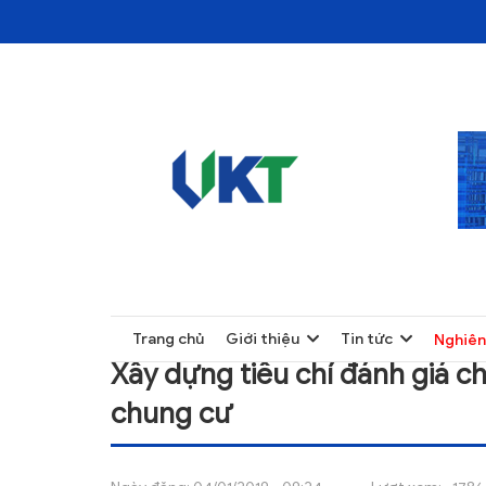
TRANG CHỦ
NGHIÊN CỨU
TRANG CHỦ
Trang chủ
Giới thiệu
Tin tức
Nghiên
GIỚI THIỆU
Xây dựng tiêu chí đánh giá c
TIN TỨC
chung cư
NGHIÊN CỨU