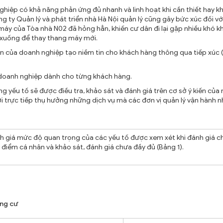
ghiệp có khả năng phản ứng đủ nhanh và linh hoạt khi cần thiết hay kh
ng ty Quản lý và phát triển nhà Hà Nội quản lý cũng gây bức xúc đối vớ
áy của Tòa nhà N02 đã hỏng hẳn, khiến cư dân đi lại gặp nhiều khó k
i xuống để thay thang máy mới.
n của doanh nghiệp tạo niềm tin cho khách hàng thông qua tiếp xúc (
a doanh nghiệp dành cho từng khách hàng.
ếu tố sẽ được điều tra, khảo sát và đánh giá trên cơ sở ý kiến của
i trực tiếp thụ hưởng những dịch vụ mà các đơn vị quản lý vận hành n
nh giá mức độ quan trọng của các yếu tố được xem xét khi đánh giá c
điểm cá nhân và khảo sát, đánh giá chưa đầy đủ (Bảng 1).
ung cư