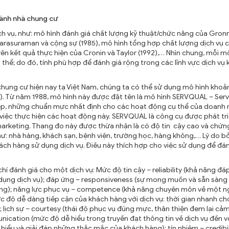
hành nhà chung cư
ịch vụ, như: mô hình đánh giá chất lượng kỹ thuật/chức năng của Gron
Parasuraman và cộng sự (1985), mô hình tổng hợp chất lượng dịch vụ 
ên kết quả thực hiện của Cronin và Taylor (1992),… Nhìn chung, mỗi m
thể; do đó, tính phù hợp để đánh giá rộng trong các lĩnh vực dịch vụ 
 chung cư hiện nay tạ Việt Nam, chúng ta có thể sử dụng mô hình kho
). Từ năm 1988, mô hình này được đặt tên là mô hình SERVQUAL – Serv
ệp, những chuẩn mực nhất định cho các hoạt động cụ thể của doanh 
 việc thực hiện các hoạt động này. SERVQUAL là công cụ được phát tr
marketing. Thang đo này được thừa nhận là có độ tin cậy cao và chứn
hư: nhà hàng, khách sạn, bệnh viện, trường học, hàng không,… Lý do b
ch hàng sử dụng dịch vụ. Điều này thích hợp cho việc sử dụng để đán
í đánh giá cho một dịch vụ: Mức độ tin cậy – reliability (khả năng đá
 dụng dịch vụ); đáp ứng – responsiveness (sự mong muốn và sẵn sàng
àng); năng lực phục vụ – competence (khả năng chuyên môn về một n
ức độ dễ dàng tiếp cận của khách hàng với dịch vụ: thời gian nhanh ch
 lịch sự – courtesy (thái độ phục vụ đúng mực, thân thiện đem lại cả
ication (mức độ dễ hiểu trong truyền đạt thông tin về dịch vụ đến v
hiểu và giải đáp những thắc mắc của khách hàng); tín nhiệm – credibil