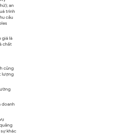
hứ); an
uá trình
nhu cầu
bles
 giá là
á chất
nh cũng
t lượng
 lường
ủa doanh
vụ
 quảng
 sự khác