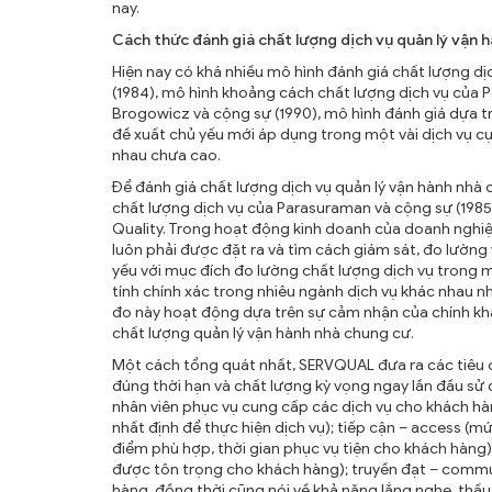
nay.
Cách thức đánh giá chất lượng dịch vụ quản lý vận 
Hiện nay có khá nhiều mô hình đánh giá chất lượng d
(1984), mô hình khoảng cách chất lượng dịch vụ của 
Brogowicz và cộng sự (1990), mô hình đánh giá dựa tr
đề xuất chủ yếu mới áp dụng trong một vài dịch vụ cụ 
nhau chưa cao.
Để đánh giá chất lượng dịch vụ quản lý vận hành nhà
chất lượng dịch vụ của Parasuraman và cộng sự (1985
Quality. Trong hoạt động kinh doanh của doanh nghi
luôn phải được đặt ra và tìm cách giám sát, đo lường
yếu với mục đích đo lường chất lượng dịch vụ trong 
tính chính xác trong nhiêu ngành dịch vụ khác nhau n
đo này hoạt động dựa trên sự cảm nhận của chính khá
chất lượng quản lý vận hành nhà chung cư.
Một cách tổng quát nhất, SERVQUAL đưa ra các tiêu ch
đúng thời hạn và chất lượng kỳ vọng ngay lần đầu sử
nhân viên phục vụ cung cấp các dịch vụ cho khách h
nhất định để thực hiện dịch vụ); tiếp cận – access (m
điểm phù hợp, thời gian phục vụ tiện cho khách hàng);
được tôn trọng cho khách hàng); truyền đạt – commun
hàng, đồng thời cũng nói về khả năng lắng nghe, thấu 