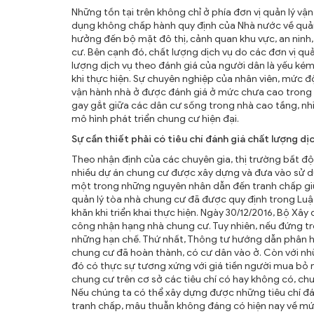
Những tồn tại trên không chỉ ở phía đơn vị quản lý vậ
dụng không chấp hành quy định của Nhà nước về quản 
hưởng đến bộ mặt đô thị, cảnh quan khu vực, an ninh,
cư. Bên cạnh đó, chất lượng dịch vụ do các đơn vị qu
lượng dịch vụ theo đánh giá của người dân là yếu kém.
khi thực hiện. Sự chuyên nghiệp của nhân viên, mức đ
vận hành nhà ở được đánh giá ở mức chưa cao trong q
gay gắt giữa các dân cư sống trong nhà cao tầng, n
mô hình phát triển chung cư hiện đại.
Sự cần thiết phải có tiêu chí đánh giá chất lượng dị
Theo nhận định của các chuyên gia, thị trường bất đ
nhiều dự án chung cư được xây dựng và đưa vào sử dụn
một trong những nguyên nhân dẫn đến tranh chấp giữa 
quản lý tòa nhà chung cư đã được quy định trong Luậ
khăn khi triển khai thực hiện. Ngày 30/12/2016, Bộ X
công nhận hạng nhà chung cư. Tuy nhiên, nếu đứng tr
những hạn chế. Thứ nhất, Thông tư hướng dẫn phân h
chung cư đã hoàn thành, có cư dân vào ở. Còn với nh
đó có thực sự tương xứng với giá tiền người mua bỏ r
chung cư trên cơ sở các tiêu chí có hay không có, chư
Nếu chúng ta có thể xây dựng được những tiêu chí đá
tranh chấp, mâu thuẫn không đáng có hiện nay về mức