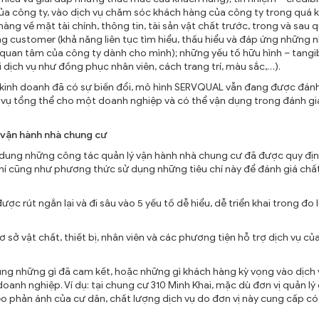
a công ty, vào dịch vụ chăm sóc khách hàng của công ty trong quá k
g về mặt tài chính, thông tin, tài sản vật chất trước, trong và sau q
ng customer (khả năng liên tục tìm hiểu, thấu hiểu và đáp ứng những 
quan tâm của công ty dành cho mình); những yếu tố hữu hình – tangi
i dịch vụ như đồng phục nhân viên, cách trang trí, màu sắc,…).
t kinh doanh đã có sự biến đổi, mô hình SERVQUAL vẫn đang được đánh
 vụ tổng thể cho một doanh nghiệp và có thể vận dụng trong đánh gi
ý vận hành nhà chung cư
ung những công tác quản lý vận hành nhà chung cư đã được quy đị
chí cũng như phương thức sử dụng những tiêu chí này để đánh giá chấ
 rút ngắn lại và đi sâu vào 5 yếu tố dễ hiểu, dễ triển khai trong đo
sở vật chất, thiết bị, nhân viên và các phương tiện hỗ trợ dịch vụ c
úng những gì đã cam kết, hoặc những gì khách hàng kỳ vọng vào dịch 
nh nghiệp. Ví dụ: tại chung cư 310 Minh Khai, mặc dù đơn vị quản lý
eo phản ánh của cư dân, chất lượng dịch vụ do đơn vị này cung cấp có