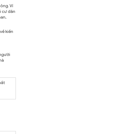
ông. Ví
i cư dân
han,
về kiến
 người
hà
hất