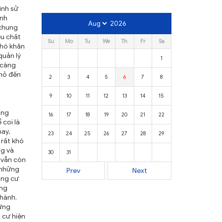
ình sử
ảnh
2026
 chung
êu chất
Su
Mo
Tu
We
Th
Fr
Sa
khó khăn
quản lý
1
 càng
nhỏ đến
2
3
4
5
6
7
8
9
10
11
12
13
14
15
àng
16
17
18
19
20
21
22
 coi là
nay,
23
24
25
26
27
28
29
 rất khó
ng và
30
31
 vẫn còn
 những
Prev
Next
ung cư
ợng
 hành.
hững
 cư hiện