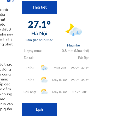
0
+
Thời tiết
n nhà
+
iệu
phát
+
việc
đất ở
+
 nhà này
hành nhà
ớng phát
+
ược thực
ạt động
và cung
thang
ấp các
bảo đảm
hà chung
iệc
n lý vận
iệp quản
Lịch