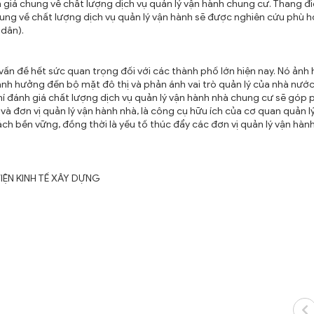
 giá chung về chất lượng dịch vụ quản lý vận hành chung cư. Thang đ
ng về chất lượng dịch vụ quản lý vận hành sẽ được nghiên cứu phù h
 dân).
n đề hết sức quan trọng đối với các thành phố lớn hiện nay. Nó ảnh
ảnh hưởng đến bộ mặt đô thị và phản ánh vai trò quản lý của nhà nước
hí đánh giá chất lượng dịch vụ quản lý vận hành nhà chung cư sẽ góp
 đơn vị quản lý vận hành nhà, là công cụ hữu ích của cơ quan quản l
ch bền vững, đồng thời là yếu tố thúc đẩy các đơn vị quản lý vận hàn
IỆN KINH TẾ XÂY DỰNG