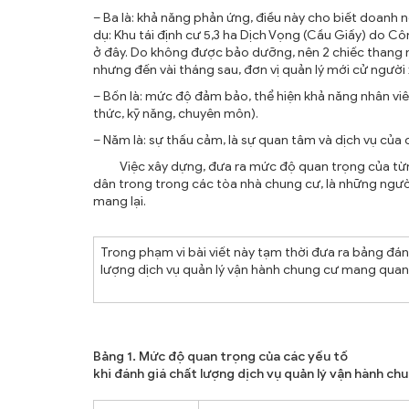
– Ba là: khả năng phản ứng, điều này cho biết doanh n
dụ: Khu tái định cư 5,3 ha Dịch Vọng (Cầu Giấy) do Cô
ở đây. Do không được bảo dưỡng, nên 2 chiếc thang m
nhưng đến vài tháng sau, đơn vị quản lý mới cử ngườ
– Bốn là: mức độ đảm bảo, thể hiện khả năng nhân viê
thức, kỹ năng, chuyên môn).
– Năm là: sự thấu cảm, là sự quan tâm và dịch vụ củ
Việc xây dựng, đưa ra mức độ quan trọng của từng y
dân trong trong các tòa nhà chung cư, là những ngườ
mang lại.
Trong phạm vi bài viết này tạm thời đưa ra bảng đá
lượng dịch vụ quản lý vận hành chung cư mang quan 
Bảng 1. Mức độ quan trọng của các yếu tố
khi đánh giá chất lượng dịch vụ quản lý vận hành ch