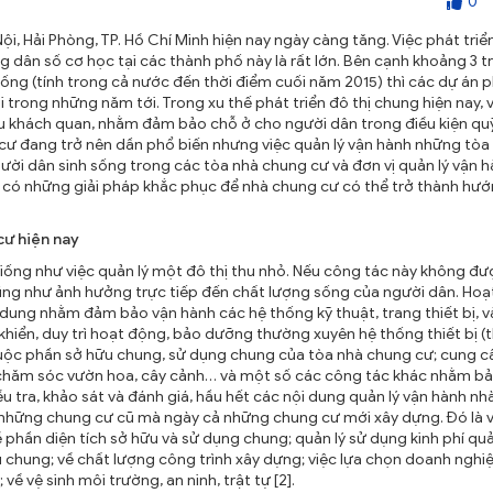
0
i, Hải Phòng, TP. Hồ Chí Minh hiện nay ngày càng tăng. Việc phát triể
g dân số cơ học tại các thành phố này là rất lớn. Bên cạnh khoảng 3 tr
ống (tính trong cả nước đến thời điểm cuối năm 2015) thì các dự án 
i trong những năm tới. Trong xu thế phát triển đô thị chung hiện nay, 
ếu khách quan, nhằm đảm bảo chỗ ở cho người dân trong điều kiện quỹ 
ng cư đang trở nên dần phổ biến nhưng việc quản lý vận hành những tòa
ười dân sinh sống trong các tòa nhà chung cư và đơn vị quản lý vận 
n có những giải pháp khắc phục để nhà chung cư có thể trở thành hư
ư hiện nay
giống như việc quản lý một đô thị thu nhỏ. Nếu công tác này không đ
cũng như ảnh hưởng trực tiếp đến chất lượng sống của người dân. Ho
 dung nhằm đảm bảo vận hành các hệ thống kỹ thuật, trang thiết bị, 
 khiển, duy trì hoạt động, bảo dưỡng thường xuyên hệ thống thiết bị (
huộc phần sở hữu chung, sử dụng chung của tòa nhà chung cư; cung c
ải, chăm sóc vườn hoa, cây cảnh… và một số các công tác khác nhằm 
u tra, khảo sát và đánh giá, hầu hết các nội dung quản lý vận hành n
i những chung cư cũ mà ngày cả những chung cư mới xây dựng. Đó là v
ề phần diện tích sở hữu và sử dụng chung; quản lý sử dụng kinh phí quả
hữu chung; về chất lượng công trình xây dựng; việc lựa chọn doanh ngh
về vệ sinh môi trường, an ninh, trật tự [2].