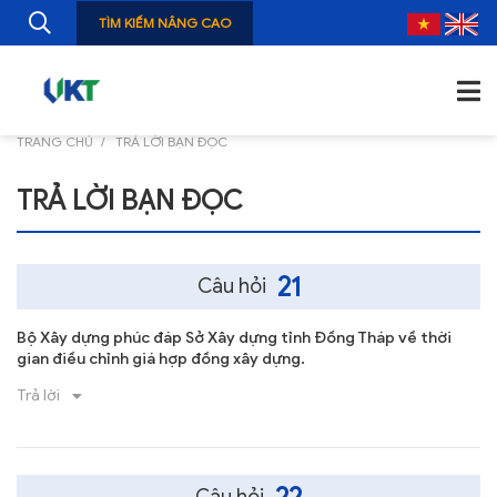
TÌM KIẾM NÂNG CAO
TRANG CHỦ
TRẢ LỜI BẠN ĐỌC
TRANG CHỦ
TRẢ LỜI BẠN ĐỌC
GIỚI THIỆU
TIN TỨC
21
Câu hỏi
NGHIÊN CỨU
Bộ Xây dựng phúc đáp Sở Xây dựng tỉnh Đồng Tháp về thời
ẤN PHẨM
gian điều chỉnh giá hợp đồng xây dựng.
Trả lời
ĐÀO TẠO, BỒI DƯỠNG
TƯ VẤN
THÔNG TIN CÔNG BỐ