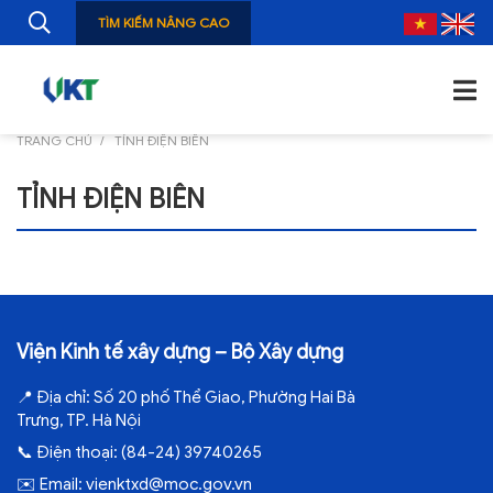
TÌM KIẾM NÂNG CAO
TRANG CHỦ
TỈNH ĐIỆN BIÊN
TRANG CHỦ
TỈNH ĐIỆN BIÊN
GIỚI THIỆU
TIN TỨC
NGHIÊN CỨU
Viện Kinh tế xây dựng – Bộ Xây dựng
ẤN PHẨM
📍
Địa chỉ:
Số 20 phố Thể Giao, Phường Hai Bà
ĐÀO TẠO, BỒI DƯỠNG
Trưng, TP. Hà Nội
TƯ VẤN
📞
Điện thoại:
(84-24) 39740265
✉️
Email:
vienktxd@moc.gov.vn
THÔNG TIN CÔNG BỐ