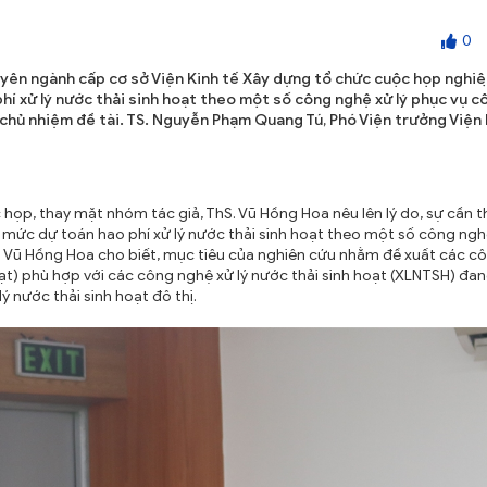
0
ên ngành cấp cơ sở Viện Kinh tế Xây dựng tổ chức cuộc họp nghiê
í xử lý nước thải sinh hoạt theo một số công nghệ xử lý phục vụ c
àm chủ nhiệm đề tài. TS. Nguyễn Phạm Quang Tú, Phó Viện trưởng Viện 
 họp, thay mặt nhóm tác giả, ThS. Vũ Hồng Hoa nêu lên lý do, sự cần t
mức dự toán hao phí xử lý nước thải sinh hoạt theo một số công nghệ
hS. Vũ Hồng Hoa cho biết, mục tiêu của nghiên cứu nhằm đề xuất các c
oạt) phù hợp với các công nghệ xử lý nước thải sinh hoạt (XLNTSH) đa
ý nước thải sinh hoạt đô thị.