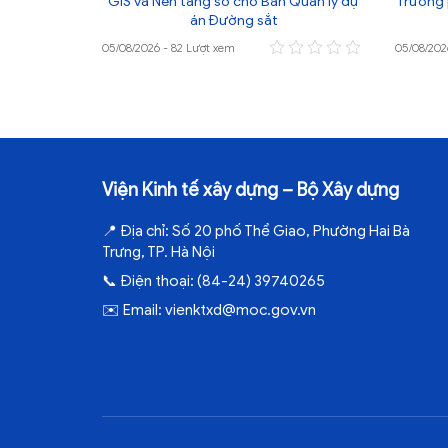
iệt sĩ Quốc
GIS và Nền tảng số cho Ban Quản lý dự
Trưởng 
án Đường sắt
05/08/2026 - 82 Lượt xem
05/08/202
Viện Kinh tế xây dựng – Bộ Xây dựng
📍
Địa chỉ:
Số 20 phố Thể Giao, Phường Hai Bà
Trưng, TP. Hà Nội
📞
Điện thoại:
(84-24) 39740265
✉️
Email:
vienktxd@moc.gov.vn