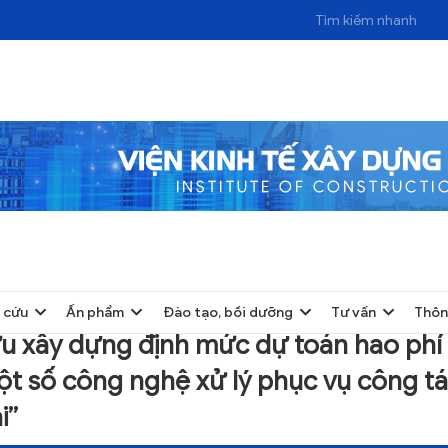
 cứu
Ấn phẩm
Đào tạo, bồi dưỡng
Tư vấn
Thôn
ứu xây dựng định mức dự toán hao phí
một số công nghệ xử lý phục vụ công t
i”