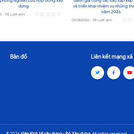
phòng Nghiên cứu hợp đồng xây
đánh giá công tác sau sắp xếp
dựng
và triển khai nhiệm vụ những th
năm 2026
6 - 115 Lượt xem
05/08/2026 - 118 Lượt xem
Bản đồ
Liên kết mạng xã 
© 2026
Viện Kinh tế xây dựng - Bộ Xây dựng
. All rights reserved.