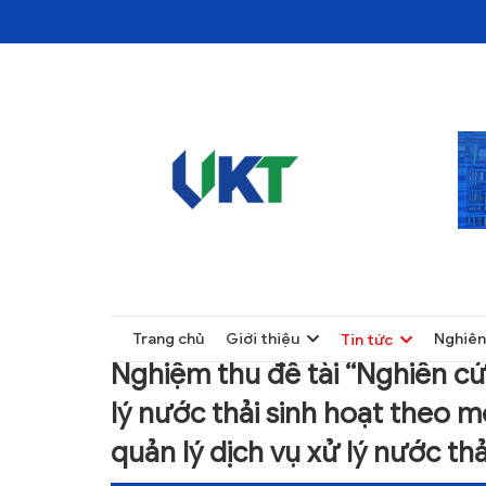
TRANG CHỦ
TIN TỨC
TRANG CHỦ
Trang chủ
Giới thiệu
Nghiên
Tin tức
GIỚI THIỆU
Nghiệm thu đề tài “Nghiên c
TIN TỨC
lý nước thải sinh hoạt theo 
NGHIÊN CỨU
quản lý dịch vụ xử lý nước thả