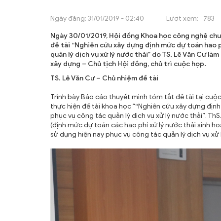
ẤN PHẨM
Ngày đăng:
31/01/2019 - 02:40
Lượt xem:
783
ĐÀO TẠO, BỒI DƯỠNG
Ngày 30/01/2019, Hội đồng Khoa học công nghệ chuy
TƯ VẤN
đề tài “
Nghiên cứu xây dựng định mức dự toán hao ph
quản lý dịch vụ xử lý nước thải” do TS. Lê Văn Cư l
THÔNG TIN CÔNG BỐ
xây dựng – Chủ tịch Hội đồng, chủ trì cuộc họp.
TS. Lê Văn Cư – Chủ nhiệm đề tài
TRA CỨU VĂN BẢN
Trình bày Báo cáo thuyết minh tóm tắt đề tài tại cuộc
TRAO ĐỔI
thực hiện đề tài khoa học “
“
Nghiên cứu xây dựng định 
phục vụ công tác quản lý dịch vụ xử lý nước thải”. T
(định mức dự toán các hao phí xử lý nước thải sinh h
sử dụng hiện nay phục vụ công tác quản lý dịch vụ xử l