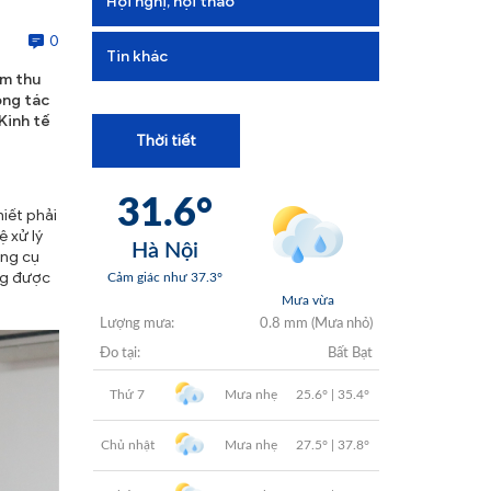
Hội nghị, hội thảo
+
0
+
Tin khác
̣m thu
+
ông tác
Kinh tế
Thời tiết
+
hiết phải
+
 xử lý
ông cụ
ng được