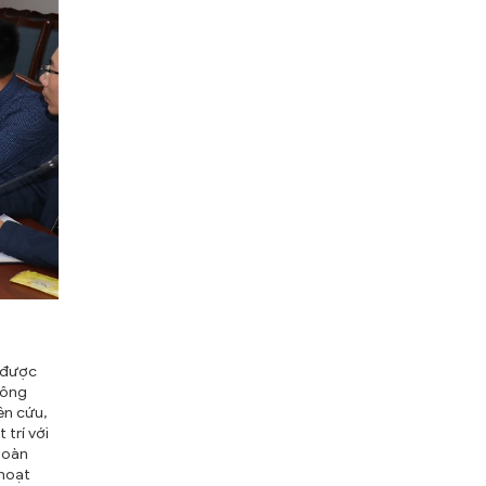
ụ được
công
ên cứu,
 trí với
oàn
 hoạt