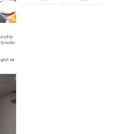
ơ sở lý
 lý nước
giọt và