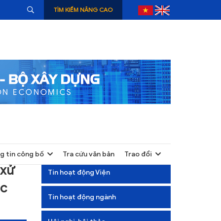
TÌM KIẾM NÂNG CAO
g tin công bố
Tra cứu văn bản
Trao đổi
+
 xử
Tin hoạt động Viện
+
ác
Tin hoạt động ngành
+