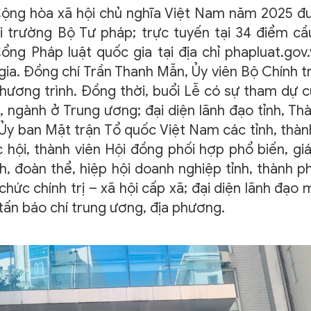
ộng hòa xã hội chủ nghĩa Việt Nam năm 2025 đ
i trường Bộ Tư pháp; trực tuyến tại 34 điểm cầu
ng Pháp luật quốc gia tại địa chỉ phapluat.gov.
ia. Đồng chí Trần Thanh Mẫn, Ủy viên Bộ Chính tr
chương trình. Đồng thời, buổi Lễ có sự tham dự c
 ngành ở Trung ương; đại diện lãnh đạo tỉnh, Thà
Ủy ban Mặt trận Tổ quốc Việt Nam các tỉnh, thàn
 hội, thành viên Hội đồng phối hợp phổ biến, gi
h, đoàn thể, hiệp hội doanh nghiệp tỉnh, thành ph
chức chính trị – xã hội cấp xã; đại diện lãnh đạo 
tấn báo chí trung ương, địa phương.