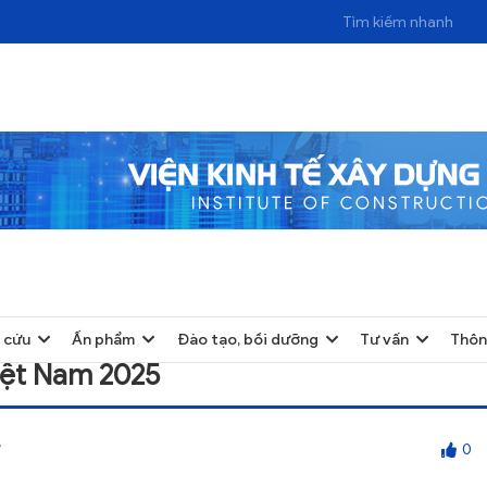
 cứu
Ấn phẩm
Đào tạo, bồi dưỡng
Tư vấn
Thôn
iệt Nam 2025
7
0