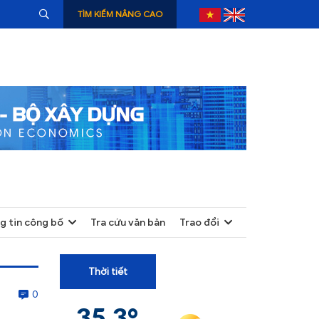
TÌM KIẾM NÂNG CAO
g tin công bố
Tra cứu văn bản
Trao đổi
+
+
Thời tiết
+
0