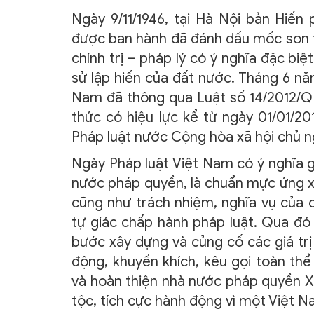
Ngày 9/11/1946, tại Hà Nội bản Hiế
được ban hành đã đánh dấu mốc son tr
chính trị – pháp lý có ý nghĩa đặc bi
sử lập hiến của đất nước. Tháng 6 n
Nam đã thông qua Luật số 14/2012/QH1
thức có hiệu lực kể từ ngày 01/01/2
Pháp luật nước Cộng hòa xã hội chủ n
Ngày Pháp luật Việt Nam có ý nghĩa gi
nước pháp quyền, là chuẩn mực ứng x
cũng như trách nhiệm, nghĩa vụ của c
tự giác chấp hành pháp luật. Qua đó
bước xây dựng và củng cố các giá trị
động, khuyến khích, kêu gọi toàn th
và hoàn thiện nhà nước pháp quyền XH
tộc, tích cực hành động vì một Việt 