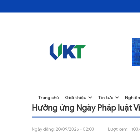
TRANG CHỦ
CHƯA PHÂN LOẠI
TRANG CHỦ
Trang chủ
Giới thiệu
Tin tức
Nghiên
GIỚI THIỆU
Hưởng ứng Ngày Pháp luật V
TIN TỨC
NGHIÊN CỨU
Ngày đăng:
20/09/2025 - 02:03
Lượt xem:
103