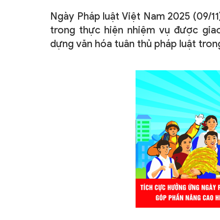
ẤN PHẨM
Ngày Pháp luật Việt Nam
2025 (09/11
ĐÀO TẠO, BỒI DƯỠNG
trong thực hiện nhiệm vụ được giao
dựng văn hóa tuân thủ pháp luật tron
TƯ VẤN
THÔNG TIN CÔNG BỐ
TRA CỨU VĂN BẢN
TRAO ĐỔI