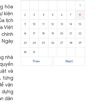
ng hòa
1
ự kiện
2
3
4
5
6
7
8
a lịch
9
10
11
12
13
14
15
a Việt
 chính
16
17
18
19
20
21
22
à Ngày
23
24
25
26
27
28
29
30
31
ng nhà
Prev
Next
 quyền
uật và
, từng
để vận
y dựng
àn dân