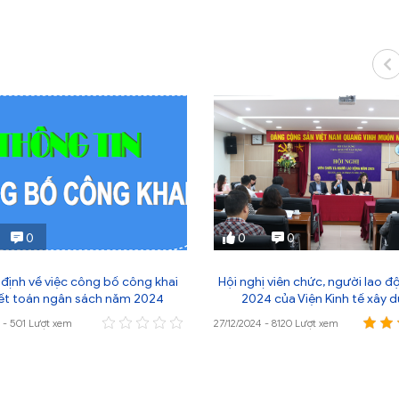
0
0
0
định về việc công bố công khai
Hội nghị viên chức, người lao 
ết toán ngân sách năm 2024
2024 của Viện Kinh tế xây 
5 - 501 Lượt xem
27/12/2024 - 8120 Lượt xem