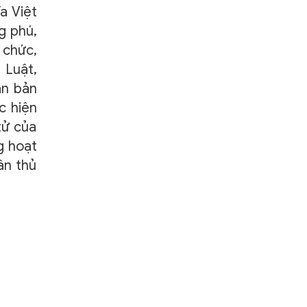
a Việt
g phú,
 chức,
 Luật,
ăn bản
c hiện
tử của
g hoạt
ân thủ