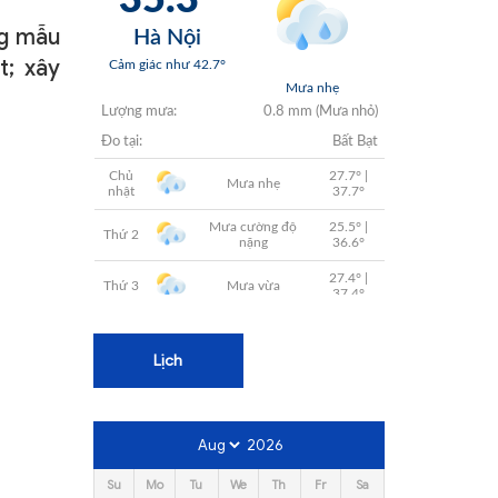
+
ng mẫu
+
t; xây
+
+
+
Lịch
2026
Su
Mo
Tu
We
Th
Fr
Sa