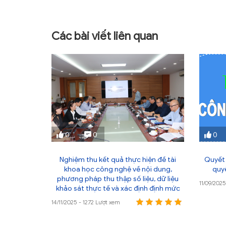
Các bài viết liên quan
0
0
0
ây dựng số
Nghiệm thu kết quả thực hiện đề tài
Quyết 
khoa học công nghệ về nội dung,
quy
phương pháp thu thập số liệu, dữ liệu
11/09/202
khảo sát thực tế và xác định định mức
14/11/2025 - 1272 Lượt xem