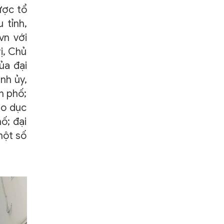
ược tổ
 tỉnh,
vn với
ị, Chủ
ủa đại
nh ủy,
h phố;
áo dục
ố; đại
một số