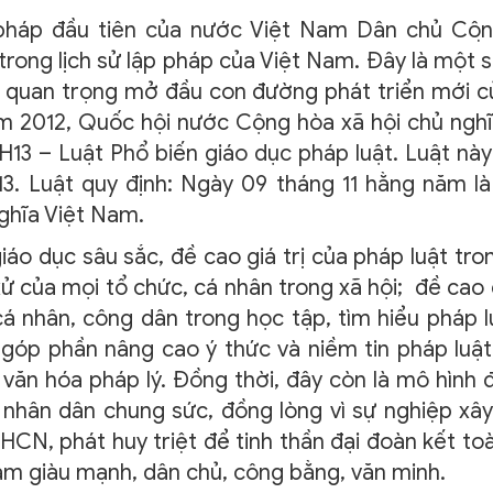
n pháp đầu tiên của nước Việt Nam Dân chủ Cộ
ong lịch sử lập pháp của Việt Nam. Đây là một s
ệt quan trọng mở đầu con đường phát triển mới củ
ăm 2012, Quốc hội nước Cộng hòa xã hội chủ nghĩ
3 – Luật Phổ biến giáo dục pháp luật. Luật này
013. Luật quy định: Ngày 09 tháng 11 hằng năm l
ghĩa Việt Nam.
áo dục sâu sắc, đề cao giá trị của pháp luật tro
ử của mọi tổ chức, cá nhân trong xã hội; đề cao
á nhân, công dân trong học tập, tìm hiểu pháp l
 góp phần nâng cao ý thức và niềm tin pháp luật
 văn hóa pháp lý. Đồng thời, đây còn là mô hình 
ể nhân dân chung sức, đồng lòng vì sự nghiệp xâ
CN, phát huy triệt để tinh thần đại đoàn kết to
Nam giàu mạnh, dân chủ, công bằng, văn minh.