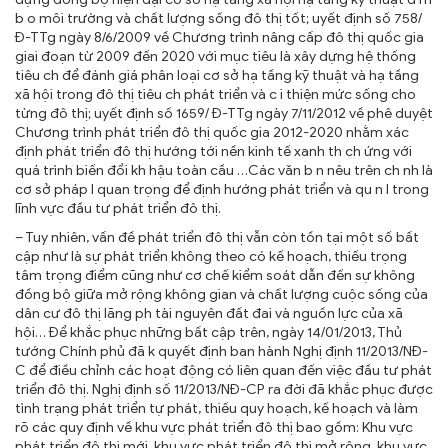
b o môi trường và chất lượng sống đô thị tốt; uyết định số 758/
Đ-TTg ngày 8/6/2009 về Chương trình nâng cấp đô thị quốc gia
giai đoạn từ 2009 đến 2020 với mục tiêu là xây dựng hệ thống
tiêu ch để đánh giá phân loại cơ sở hạ tầng kỹ thuật và hạ tầng
xã hội trong đô thị tiêu ch phát triển và c i thiện mức sống cho
từng đô thị; uyết định số 1659/ Đ-TTg ngày 7/11/2012 về phê duyệt
Chương trình phát triển đô thị quốc gia 2012-2020 nhằm xác
định phát triển đô thị hướng tới nền kinh tế xanh th ch ứng với
quá trình biến đổi kh hậu toàn cầu …Các văn b n nêu trên ch nh là
cơ sở pháp l quan trọng để định hướng phát triển và qu n l trong
lĩnh vực đầu tư phát triển đô thị.
– Tuy nhiên, vấn đề phát triển đô thị vẫn còn tồn tại một số bất
cập như là sự phát triển không theo có kế hoạch, thiếu trọng
tâm trọng điểm cũng như cơ chế kiểm soát dẫn đến sự không
đồng bộ giữa mở rộng không gian và chất lượng cuộc sống của
dân cư đô thị lãng ph tài nguyên đất đai và nguồn lực của xã
hội… Để khắc phục những bất cập trên, ngày 14/01/2013, Thủ
tướng Chính phủ đã k quyết định ban hành Nghị định 11/2013/NĐ-
C để điều chỉnh các hoạt động có liên quan đến việc đầu tư phát
triển đô thị. Nghị định số 11/2013/NĐ-CP ra đời đã khắc phục được
tình trạng phát triển tự phát, thiếu quy hoạch, kế hoạch và làm
rõ các quy định về khu vực phát triển đô thị bao gồm: Khu vực
phát triển đô thị mới, khu vực phát triển đô thị mở rộng, khu vực