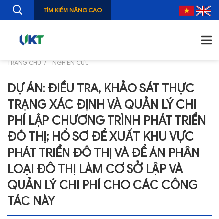
TÌM KIẾM NÂNG CAO
TRANG CHỦ
NGHIÊN CỨU
TRANG CHỦ
DỰ ÁN: ĐIỀU TRA, KHẢO SÁT THỰC
GIỚI THIỆU
TRẠNG XÁC ĐỊNH VÀ QUẢN LÝ CHI
TIN TỨC
PHÍ LẬP CHƯƠNG TRÌNH PHÁT TRIỂN
ĐÔ THỊ; HỒ SƠ ĐỀ XUẤT KHU VỰC
NGHIÊN CỨU
PHÁT TRIỂN ĐÔ THỊ VÀ ĐỀ ÁN PHÂN
ẤN PHẨM
LOẠI ĐÔ THỊ LÀM CƠ SỞ LẬP VÀ
ĐÀO TẠO, BỒI DƯỠNG
QUẢN LÝ CHI PHÍ CHO CÁC CÔNG
TƯ VẤN
TÁC NÀY
THÔNG TIN CÔNG BỐ