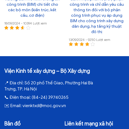
công trình (BIM) chi tiết cho
công trình và chỉ dẫn yêu cầu
các bộ môn (kiến trúc, kết
thông tin đối với bộ phận
cấu, cơ điện)
công trình phục vụ áp dụng
BIM cho công trình xây dựng
18/09/2024 - 10394 Lượt xem
dân dụng, hạ tầng kỹ thuật
đô thị
13/09/2024 - 9250 Lượt xem
Viện Kinh tế xây dựng – Bộ Xây dựng
📍
Địa chỉ:
Số 20 phố Thể Giao, Phường Hai Bà
Trưng, TP. Hà Nội
📞
Điện thoại:
(84-24) 39740265
✉️
Email:
vienktxd@moc.gov.vn
Bản đồ
Liên kết mạng xã hội