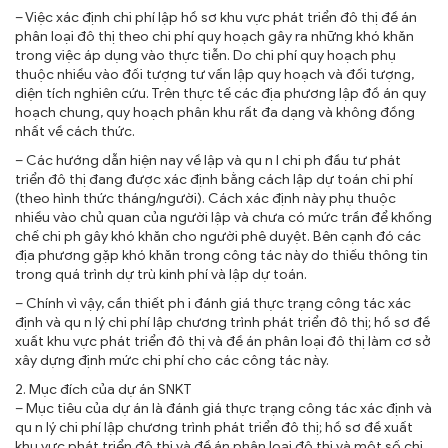
– Việc xác định chi phí lập hồ sơ khu vực phát triển đô thị đề án
phân loại đô thị theo chi phí quy hoạch gây ra những khó khăn
trong việc áp dụng vào thực tiễn. Do chi phí quy hoạch phụ
thuộc nhiều vào đối tượng tư vấn lập quy hoạch và đối tượng,
diện tích nghiên cứu. Trên thực tế các địa phương lập đồ án quy
hoạch chung, quy hoạch phân khu rất đa dạng và không đồng
nhất về cách thức.
– Các hướng dẫn hiện nay về lập và qu n l chi ph đầu tư phát
triển đô thị đang được xác định bằng cách lập dự toán chi phí
(theo hình thức tháng/người). Cách xác định này phụ thuộc
nhiều vào chủ quan của người lập và chưa có mức trần để khống
chế chi ph gây khó khăn cho người phê duyệt. Bên cạnh đó các
địa phương gặp khó khăn trong công tác này do thiếu thông tin
trong quá trình dự trù kinh phí và lập dự toán.
– Chính vì vậy, cần thiết ph i đánh giá thực trạng công tác xác
định và qu n lý chi phí lập chương trình phát triển đô thị; hồ sơ đề
xuất khu vực phát triển đô thị và đề án phân loại đô thị làm cơ sở
xây dựng định mức chi phí cho các công tác này.
2. Mục đích của dự án SNKT
– Mục tiêu của dự án là đánh giá thực trạng công tác xác định và
qu n lý chi phí lập chương trình phát triển đô thị; hồ sơ đề xuất
khu vực phát triển đô thị và đề án phân loại đô thị và một số chi