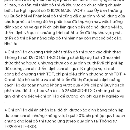
c i tạo, b o tồn, tái thiết đô thị và khu vực có chức năng chuyên
biệt. Tại Nghị quyết số 1210/2016/UBTVQH13 của Ủy ban thường
vụ Quốc hội về Phân loại đô thị cũng đã quy định rõ nội dung của
các loại hồ sơ trong đề án phân loại đô thị. Hiện nay, việc hướng
dẫn xác định và qu n lý chi phí liên quan đến các nội dung về lập,
thẩm định và qu n l chương trình phát triển đô thị, khu vực phát
triển đô thị đề án nâng cấp đô thị hiện nay còn một số bất cập.
Như là:
+ Chi phí lập chương trình phát triển đô thị được xác định theo
Thông tư số 12/2014/TT-BXD bằng cách lập dự toán (theo hình
thức tháng/người), nhưng chưa có quy định cụ thể về chi phí lập
đề cương, chi phí thẩm định, chi phí qu n lý nghiệp vụ, chi phí
công bố chương trình TĐT, chi phí điều chỉnh chương trình TĐT. +
Chi phí lập hồ sơ khu vực phát triển đô thị được xác định bằng
cách lập dự toán nhưng không vượt quá 40% chi phí Quy hoạch
phân khu đô thị (theo văn b n số 2563/BXD-KTXD) nhưng chưa
quy định chi tiết về chi phí lập đề cương, chi phí qu n lý nghiệp vụ
…
+ Chi phí lập đề án phân loại đô thị được xác định bằng cách lập
dự toán chi ph nhưng không vượt quá 20% chi phí lập quy hoạch
chung cho loại đô thị tương ứng (theo quy định tại Thông tư
23/2010/TT-BXD).