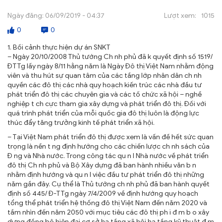
Ngày đăng:
06/09/2019 - 04:37
Lượt xem:
1015
TRA CỨU VĂN BẢN
0
0
TRAO ĐỔI
1. Bối cảnh thực hiện dự án SNKT
– Ngày 20/10/2008 Thủ tướng Ch nh phủ đã k quyết định số 1519/
ĐTTg lấy ngày 8/11 hằng năm là Ngày Đô thị Việt Nam nhằm động
viên và thu hút sự quan tâm của các tầng lớp nhân dân ch nh
quyền các đô thị các nhà quy hoạch kiến trúc các nhà đầu tư
phát triển đô thị các chuyên gia và các tố chức xã hội – nghề
nghiệp t ch cực tham gia xây dựng và phát triển đô thị. Đối với
quá trình phát triển của mỗi quốc gia đô thị luôn là động lực
thúc đẩy tăng trưởng kinh tế phát triển xã hội.
– Tại Việt Nam phát triển đô thị được xem là vấn đề hết sức quan
trọng là nền t ng định hướng cho các chiến lược ch nh sách của
Đ ng và Nhà nước. Trong công tác qu n l Nhà nước về phát triển
đô thị Ch nh phủ và Bộ Xây dựng đã ban hành nhiều văn b n
nhằm định hướng và qu n l việc đầu tư phát triển đô thị những
năm gần đây. Cụ thể là Thủ tướng ch nh phủ đã ban hành quyết
định số 445/ Đ-TTg ngày 7/4/2009 về định hướng quy hoạch
tổng thể phát triển hệ thống đô thị Việt Nam đến năm 2020 và
tầm nhìn đến năm 2050 với mục tiêu các đô thị ph i đ m b o xây
dựng đồng bộ hiện đại cơ sở hạ tầng xã hội hạ tầng kỹ thuật đ m