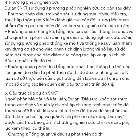
4. Phương pháp nghiên cứu
Dự án SNKT sử dụng 3 phương pháp nghiên cứu cơ bản sau đây:
– Phương pháp điều tra khảo sát: sử dụng mẫu phiếu điều tra,
thu thập thông tin, ý kiến đánh giá của các đối tượng liên quan
nhằm đánh giá toàn diện đối với lĩnh vực nghiên cứu của dự án;
– Phương pháp thống kê: tổng hợp các số liệu, thông tin phục vụ
cho quá trình phân t ch đánh giá các nội dung nghiên cứu. Dự án
sử dụng phương pháp thống kê mô t và thống kê suy luận nhằm
xây dựng cơ sở cho việc phân t ch định lượng về số liệu từ đó
nắm bắt được các đặc điểm của công tác lập và qu n l chi ph
đầu tư phát triển đô thị.
– Phương pháp phân tích tổng hợp: khai thác thông tin thứ cấp
liên quan đến đầu tư phát triển đô thị để đưa ra những cơ sở lý
luận cơ sở thực tiễn của việc hướng dẫn lập và qu n l chi ph cho
một số công tác liên quan đến đầu tư phát triển đô thị.
5. Cấu trúc của dự án SNKT
Ngoài phần Mở đầu và Kết luận, Dự án “Điều tra, khảo sát thực
trạng xác định và quản lý chi phí lập chương trình phát triển đô
thị, hồ sơ đề 5 xuất khu vực phát triển đô thị và đề án phân loại
đô thị làm cơ sở lập và quản lý chi phí cho các công tác này”
được cấu trúc bao gồm 2 chương nghiên cứu chính và các phụ
lục kèm theo, cụ thể là:
– Chương 1: Tổng quan về đầu tư phát triển đô thị