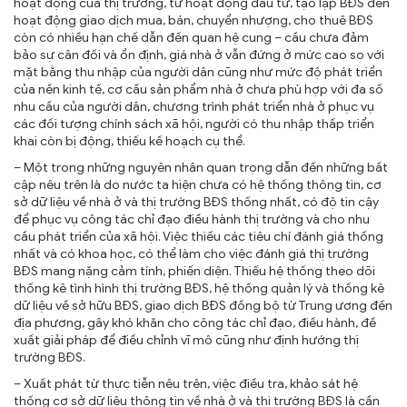
hoạt động của thị trường, từ hoạt động đầu tư, tạo lập BĐS đến
hoạt động giao dịch mua, bán, chuyển nhượng, cho thuê BĐS
còn có nhiều hạn chế dẫn đến quan hệ cung – cầu chưa đảm
bảo sự cân đối và ổn định, giá nhà ở vẫn đứng ở mức cao so với
mặt bằng thu nhập của người dân cũng như mức độ phát triển
của nền kinh tế, cơ cấu sản phẩm nhà ở chưa phù hợp với đa số
nhu cầu của người dân, chương trình phát triển nhà ở phục vụ
các đối tượng chính sách xã hội, người có thu nhập thấp triển
khai còn bị động, thiếu kế hoạch cụ thể.
– Một trong những nguyên nhân quan trọng dẫn đến những bất
cập nêu trên là do nước ta hiện chưa có hệ thống thông tin, cơ
sở dữ liệu về nhà ở và thị trường BĐS thống nhất, có độ tin cậy
để phục vụ công tác chỉ đạo điều hành thị trường và cho nhu
cầu phát triển của xã hội. Việc thiếu các tiêu chí đánh giá thống
nhất và có khoa học, có thể làm cho việc đánh giá thị trường
BĐS mang nặng cảm tính, phiến diện. Thiếu hệ thống theo dõi
thống kê tình hình thị trường BĐS, hệ thống quản lý và thống kê
dữ liệu về sở hữu BĐS, giao dịch BĐS đồng bộ từ Trung ương đến
địa phương, gây khó khăn cho công tác chỉ đạo, điều hành, đề
xuất giải pháp để điều chỉnh vĩ mô cũng như định hướng thị
trường BĐS.
– Xuất phát từ thực tiễn nêu trên, việc điều tra, khảo sát hệ
thống cơ sở dữ liệu thông tin về nhà ở và thị trường BĐS là cần