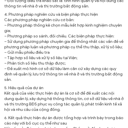
– Đối tượng điều tra khảo sát là: tình hình quản lý và nội dung các
thông tin về nhà ở và thị trường bất động sản.
4. Phương pháp nghiên cứu và biện pháp thực hiện
Các phương pháp nghiên cứu cơ bản:
– Phương pháp thống kê chọn mẫu kết hợp kinh nghiệm chuyên
gia;
– Phương pháp so sánh, đối chiếu. Các biện pháp thực hiện:
– Sử dụng phương pháp chuyên gia để thống nhất các vấn đề về
phương pháp luận và phương pháp cụ thể thu thập, xử lý số liệu;
– Gửi mẫu phiếu điều tra
– Tập hợp số liệu và xử lý số liệu tại Viện;
– Phân tích số liệu thu thập được;
– Đề xuất mô hình cơ sở dữ liệu làm căn cứ xây dựng các quy
định về quản lý, lưu trữ thông tin về nhà ở và thị trường bất động
sản.
5. Hiệu quả của dự án
Kết quả của việc thực hiện dự án là cơ sở để đề xuất các nội
dung quản lý, xây dựng hệ thống thông tin, cơ sở dữ liệu về nhà ở
và thị trường BĐS phục vụ công tác quản lý, phát triển kinh tế xã
hội và nhu cầu của cộng đồng.
6. Kết quả thực hiện dự án được tổng hợp và trình bày trong báo
cáo này với bố cục cụ thể như sau