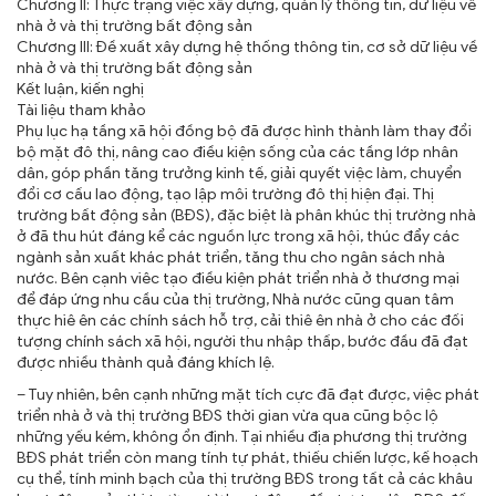
Chương II: Thực trạng việc xây dựng, quản lý thông tin, dữ liệu về
nhà ở và thị trường bất động sản
Chương III: Đề xuất xây dựng hệ thống thông tin, cơ sở dữ liệu về
nhà ở và thị trường bất động sản
Kết luận, kiến nghị
Tài liệu tham khảo
Phụ lục hạ tầng xã hội đồng bộ đã được hình thành làm thay đổi
bộ mặt đô thị, nâng cao điều kiện sống của các tầng lớp nhân
dân, góp phần tăng trưởng kinh tế, giải quyết việc làm, chuyển
đổi cơ cấu lao động, tạo lập môi trường đô thị hiện đại. Thị
trường bất động sản (BĐS), đặc biệt là phân khúc thị trường nhà
ở đã thu hút đáng kể các nguồn lực trong xã hội, thúc đẩy các
ngành sản xuất khác phát triển, tăng thu cho ngân sách nhà
nước. Bên cạnh viêc tạo điều kiện phát triển nhà ở thương mại
để đáp ứng nhu cầu của thị trường, Nhà nước cũng quan tâm
thực hiê ên các chính sách hỗ trợ, cải thiê ên nhà ở cho các đối
tượng chính sách xã hội, người thu nhập thấp, bước đầu đã đạt
được nhiều thành quả đáng khích lệ.
– Tuy nhiên, bên cạnh những mặt tích cực đã đạt được, việc phát
triển nhà ở và thị trường BĐS thời gian vừa qua cũng bộc lộ
những yếu kém, không ổn định. Tại nhiều địa phương thị trường
BĐS phát triển còn mang tính tự phát, thiếu chiến lược, kế hoạch
cụ thể, tính minh bạch của thị trường BĐS trong tất cả các khâu