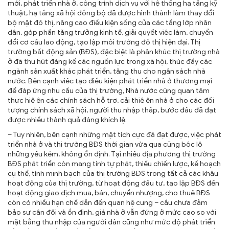
mới, phát triển nhà ở, công trình dịch vụ với hệ thống hạ tầng kỹ
thuật, hạ tầng xã hội đồng bộ đã được hình thành làm thay đổi
TRA CỨU VĂN BẢN
bộ mặt đô thị, nâng cao điều kiện sống của các tầng lớp nhân
dân, góp phần tăng trưởng kinh tế, giải quyết việc làm, chuyển
TRAO ĐỔI
đổi cơ cấu lao động, tạo lập môi trường đô thị hiện đại. Thị
trường bất động sản (BĐS), đặc biệt là phân khúc thị trường nhà
ở đã thu hút đáng kể các nguồn lực trong xã hội, thúc đẩy các
ngành sản xuất khác phát triển, tăng thu cho ngân sách nhà
nước. Bên cạnh viêc tạo điều kiện phát triển nhà ở thương mại
để đáp ứng nhu cầu của thị trường, Nhà nước cũng quan tâm
thực hiê ên các chính sách hỗ trợ, cải thiê ên nhà ở cho các đối
tượng chính sách xã hội, người thu nhập thấp, bước đầu đã đạt
được nhiều thành quả đáng khích lệ.
– Tuy nhiên, bên cạnh những mặt tích cực đã đạt được, việc phát
triển nhà ở và thị trường BĐS thời gian vừa qua cũng bộc lộ
những yếu kém, không ổn định. Tại nhiều địa phương thị trường
BĐS phát triển còn mang tính tự phát, thiếu chiến lược, kế hoạch
cụ thể, tính minh bạch của thị trường BĐS trong tất cả các khâu
hoạt động của thị trường, từ hoạt động đầu tư, tạo lập BĐS đến
hoạt động giao dịch mua, bán, chuyển nhượng, cho thuê BĐS
còn có nhiều hạn chế dẫn đến quan hệ cung – cầu chưa đảm
bảo sự cân đối và ổn định, giá nhà ở vẫn đứng ở mức cao so với
mặt bằng thu nhập của người dân cũng như mức độ phát triển