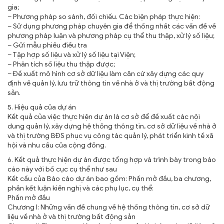
gia;
– Phương pháp so sánh, đối chiếu. Các biện pháp thực hiện:
– Sử dụng phương pháp chuyên gia để thống nhất các vấn đề về
phương pháp luận và phương pháp cụ thể thu thập, xử lý số liệu;
– Gửi mẫu phiếu điều tra
– Tập hợp số liệu và xử lý số liệu tại Viện;
– Phân tích số liệu thu thập được;
– Đề xuất mô hình cơ sở dữ liệu làm căn cứ xây dựng các quy
định về quản lý, lưu trữ thông tin về nhà ở và thị trường bất động
sản.
5. Hiệu quả của dự án
Kết quả của việc thực hiện dự án là cơ sở để đề xuất các nội
dung quản lý, xây dựng hệ thống thông tin, cơ sở dữ liệu về nhà ở
và thị trường BĐS phục vụ công tác quản lý, phát triển kinh tế xã
hội và nhu cầu của cộng đồng.
6. Kết quả thực hiện dự án được tổng hợp và trình bày trong báo
cáo này với bố cục cụ thể như sau
Kết cấu của Báo cáo dự án bao gồm: Phần mở đầu, ba chương,
phần kết luận kiến nghị và các phụ lục, cụ thể:
Phần mở đầu
Chương I: Những vấn đề chung về hệ thống thông tin, cơ sở dữ
liệu về nhà ở và thị trường bất động sản