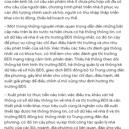
của nền kinh tế, cơ cấu sản phẩm nhà ở chưa phù hợp với đa số
nhu cầu của người dân, chương trình phát triển nhà ở phục vụ
các đối tượng chính sách xã hội, người có thu nhập thấp triển
khai còn bị động, thiếu kế hoạch cụ thể.
– Một trong những nguyên nhân quan trọng dẫn đến những bất
cập nêu trên là do nước ta hiện chưa có hệ thống thông tin, cơ
sở dữ liệu về nhà ở và thị trường BĐS thống nhất, có độ tin cậy
để phục vụ công tác chỉ đạo điều hành thị trường và cho nhu
cầu phát triển của xã hội. Việc thiếu các tiêu chí đánh giá thống
nhất và có khoa học, có thể làm cho việc đánh giá thị trường
BĐS mang nặng cảm tính, phiến diện. Thiếu hệ thống theo dõi
thống kê tình hình thị trường BĐS, hệ thống quản lý và thống kê
dữ liệu về sở hữu BĐS, giao dịch BĐS đồng bộ từ Trung ương đến
địa phương, gây khó khăn cho công tác chỉ đạo, điều hành, đề
xuất giải pháp để điều chỉnh vĩ mô cũng như định hướng thị
trường BĐS.
– Xuất phát từ thực tiễn nêu trên, việc điều tra, khảo sát hệ
thống cơ sở dữ liệu thông tin về nhà ở và thị trường BĐS là cần
thiết phải triển khai, mục tiêu cuối cùng là nghiên cứu đề xuất
thiết lập được hệ thống thông tin, cơ sở dữ liệu về nhà ở và thị
trường BĐS đồng bộ, thống nhất từ Trung ương đến địa
phương, có độ tin cậy phục vụ kịp thời công tác quản lý nhà
nước của các Bộ, ngành, địa phương có liên quan, đáp ứng yêu