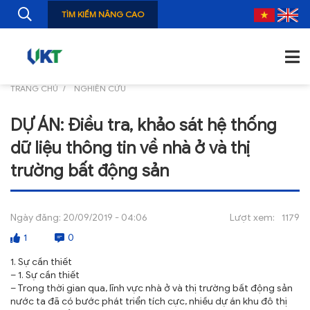
TÌM KIẾM NÂNG CAO
TRANG CHỦ
NGHIÊN CỨU
TRANG CHỦ
DỰ ÁN: Điều tra, khảo sát hệ thống
GIỚI THIỆU
dữ liệu thông tin về nhà ở và thị
TIN TỨC
trường bất động sản
NGHIÊN CỨU
Ngày đăng:
20/09/2019 - 04:06
Lượt xem:
1179
ẤN PHẨM
1
0
ĐÀO TẠO, BỒI DƯỠNG
1. Sự cần thiết
– 1. Sự cần thiết
TƯ VẤN
– Trong thời gian qua, lĩnh vực nhà ở và thị trường bất động sản
nước ta đã có bước phát triển tích cực, nhiều dự án khu đô thị
THÔNG TIN CÔNG BỐ