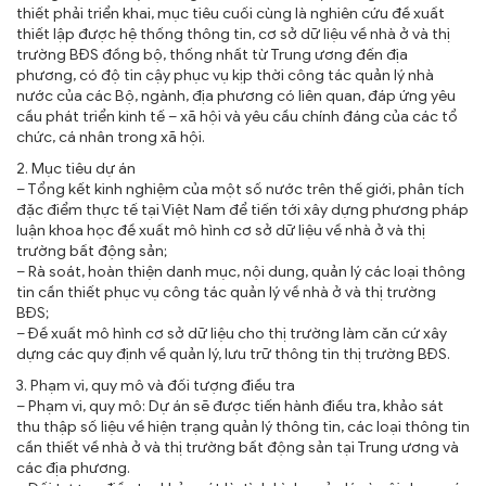
thiết phải triển khai, mục tiêu cuối cùng là nghiên cứu đề xuất
thiết lập được hệ thống thông tin, cơ sở dữ liệu về nhà ở và thị
trường BĐS đồng bộ, thống nhất từ Trung ương đến địa
phương, có độ tin cậy phục vụ kịp thời công tác quản lý nhà
nước của các Bộ, ngành, địa phương có liên quan, đáp ứng yêu
cầu phát triển kinh tế – xã hội và yêu cầu chính đáng của các tổ
chức, cá nhân trong xã hội.
2. Mục tiêu dự án
– Tổng kết kinh nghiệm của một số nước trên thế giới, phân tích
đặc điểm thực tế tại Việt Nam để tiến tới xây dựng phương pháp
luận khoa học đề xuất mô hình cơ sở dữ liệu về nhà ở và thị
trường bất động sản;
– Rà soát, hoàn thiện danh mục, nội dung, quản lý các loại thông
tin cần thiết phục vụ công tác quản lý về nhà ở và thị trường
BĐS;
– Đề xuất mô hình cơ sở dữ liệu cho thị trường làm căn cứ xây
dựng các quy định về quản lý, lưu trữ thông tin thị trường BĐS.
3. Phạm vi, quy mô và đối tượng điều tra
– Phạm vi, quy mô: Dự án sẽ được tiến hành điều tra, khảo sát
thu thập số liệu về hiện trạng quản lý thông tin, các loại thông tin
cần thiết về nhà ở và thị trường bất động sản tại Trung ương và
các địa phương.