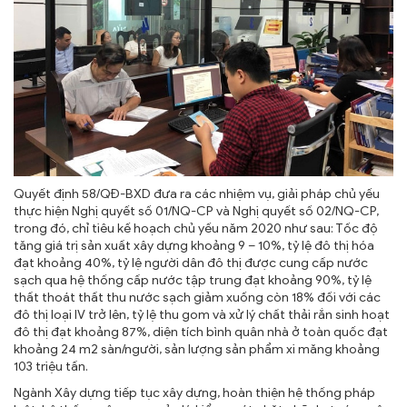
TRA CỨU VĂN BẢN
TRAO ĐỔI
Quyết định 58/QĐ-BXD đưa ra các nhiệm vụ, giải pháp chủ yếu
thực hiện Nghị quyết số 01/NQ-CP và Nghị quyết số 02/NQ-CP,
trong đó, chỉ tiêu kế hoạch chủ yếu năm 2020 như sau: Tốc độ
tăng giá trị sản xuất xây dựng khoảng 9 – 10%, tỷ lệ đô thị hóa
đạt khoảng 40%, tỷ lệ người dân đô thị được cung cấp nước
sạch qua hệ thống cấp nước tập trung đạt khoảng 90%, tỷ lệ
thất thoát thất thu nước sạch giảm xuống còn 18% đối với các
đô thị loại IV trở lên, tỷ lệ thu gom và xử lý chất thải rắn sinh hoạt
đô thị đạt khoảng 87%, diện tích bình quân nhà ở toàn quốc đạt
khoảng 24 m2 sàn/người, sản lượng sản phẩm xi măng khoảng
103 triệu tấn.
Ngành Xây dựng tiếp tục xây dựng, hoàn thiện hệ thống pháp