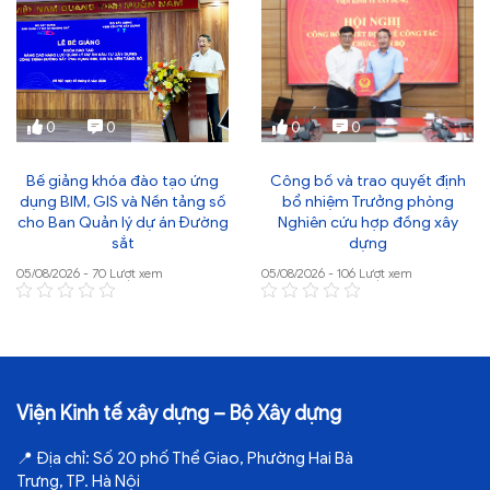
0
0
0
0
Bế giảng khóa đào tạo ứng
Công bố và trao quyết định
dụng BIM, GIS và Nền tảng số
bổ nhiệm Trưởng phòng
cho Ban Quản lý dự án Đường
Nghiên cứu hợp đồng xây
sắt
dựng
05/08/2026 - 70 Lượt xem
05/08/2026 - 106 Lượt xem
Viện Kinh tế xây dựng – Bộ Xây dựng
📍
Địa chỉ:
Số 20 phố Thể Giao, Phường Hai Bà
Trưng, TP. Hà Nội