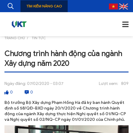
TÌM KIẾM NÂNG CAO
TRANG CHỦ
TIN TỨC
TRANG CHỦ
Chương trình hành động của ngành
GIỚI THIỆU
Xây dựng năm 2020
TIN TỨC
NGHIÊN CỨU
Ngày đăng:
07/02/2020 - 03:07
Lượt xem:
809
0
0
ẤN PHẨM
Bộ trưởng Bộ Xây dựng Phạm Hồng Hà đã ký ban hành Quyết
ĐÀO TẠO, BỒI DƯỠNG
định số 58/QĐ-BXD ngày 20/1/2020 về Chương trình hành
động của ngành Xây dựng thực hiện Nghị quyết số 01/NQ-CP
và Nghị quyết số 02/NQ-CP ngày 01/01/2020 của Chính phủ.
TƯ VẤN
THÔNG TIN CÔNG BỐ